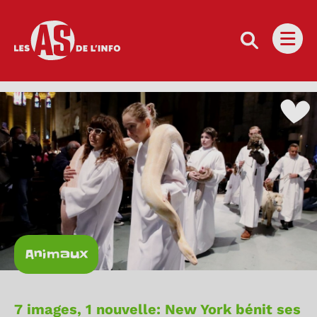
Les as de l'info
Ouvri
Animaux
7 images, 1 nouvelle: New York bénit ses