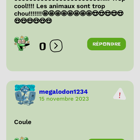
cool!!!! Les animaux sont trop
chou!!!!!!!🤩🤩🤩🤩🤩🤩🤩🤩😍😍😍😍😍
😍😍😍😍😍😍
0
RÉPONDRE
Ouvrir les réactions
megalodon1234
15 novembre 2023
Coule