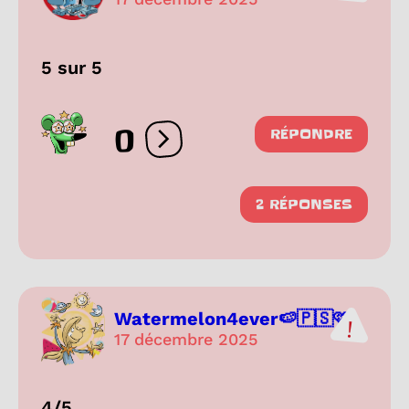
5 sur 5
0
RÉPONDRE
Ouvrir les réactions
2 RÉPONSES
Watermelon4ever🍉🇵🇸🩷
17 décembre 2025
4/5