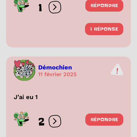
1
RÉPONDRE
Ouvrir les réactions
1 RÉPONSE
Démochien
11 février 2025
J’ai eu 1
2
RÉPONDRE
Ouvrir les réactions