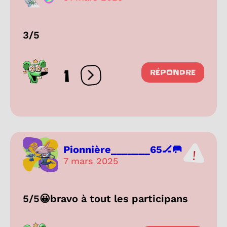
3/5
1
RÉPONDRE
Ouvrir les réactions
Pionnière_______65🏒🥅
7 mars 2025
5/5😀bravo à tout les participans