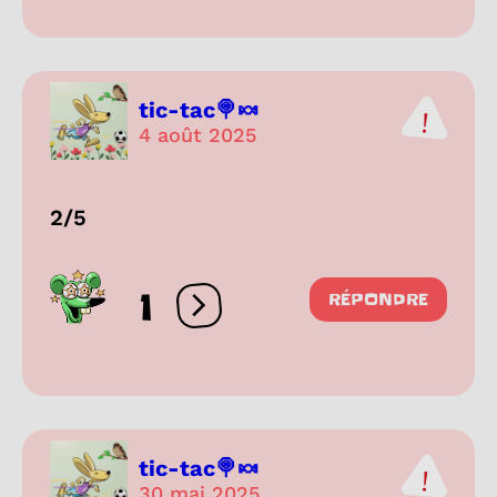
tic-tac🍭🍬
4 août 2025
2/5
1
RÉPONDRE
Ouvrir les réactions
tic-tac🍭🍬
30 mai 2025