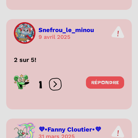
Snefrou_le_minou
9 avril 2025
2 sur 5!
1
RÉPONDRE
Ouvrir les réactions
💜•Fanny Cloutier•💜
31 mars 2025