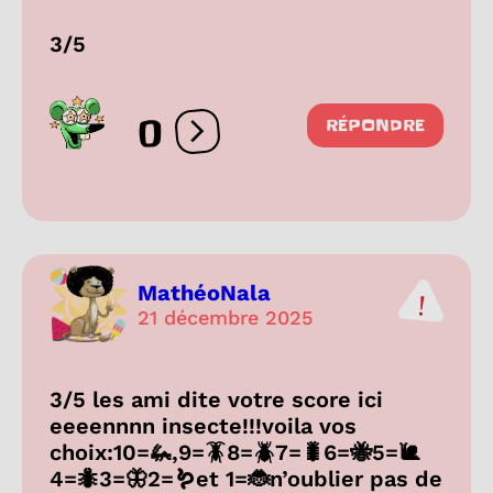
3/5
0
RÉPONDRE
Ouvrir les réactions
MathéoNala
21 décembre 2025
3/5 les ami dite votre score ici
eeeennnn insecte!!!voila vos
choix:10=🦗,9=🪳8=🪲7=🐛6=🐝5=🐌
4=🐜3=🦋2=🪱et 1=🐞n’oublier pas de