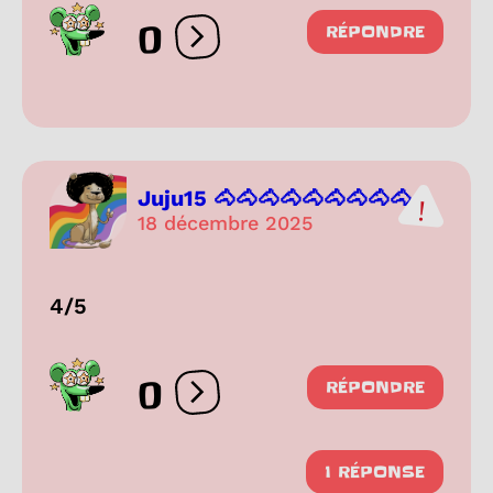
0
RÉPONDRE
Ouvrir les réactions
Juju15 🐴🐴🐴🐴🐴🐴🐴🐴🐴...
18 décembre 2025
4/5
0
RÉPONDRE
Ouvrir les réactions
1 RÉPONSE