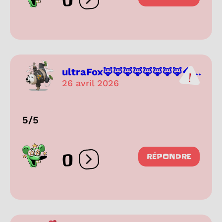
0
Ouvrir les réactions
ultraFox🦊🦊🦊🦊🦊🦊🦊🦊...
26 avril 2026
5/5
0
RÉPONDRE
Ouvrir les réactions