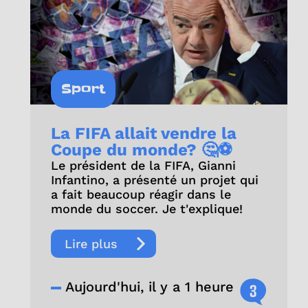
Sport
La FIFA allait vendre la
Coupe du monde? 🤔⚽
Le président de la FIFA, Gianni
Infantino, a présenté un projet qui
a fait beaucoup réagir dans le
monde du soccer. Je t'explique!
Lire plus
Aujourd'hui, il y a 1 heure
3