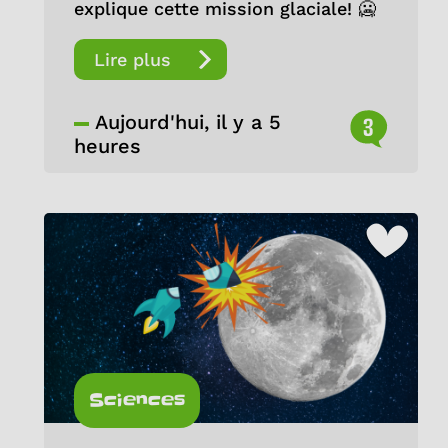
explique cette mission glaciale! 🥶
Lire plus
Aujourd'hui, il y a 5
3
heures
Sciences