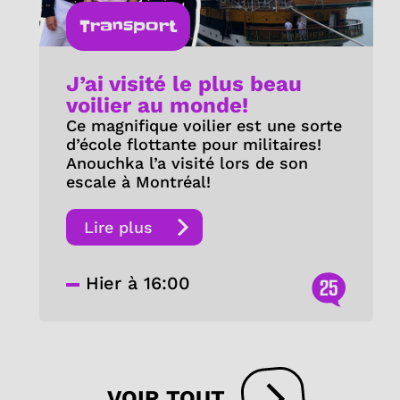
Transport
J’ai visité le plus beau
voilier au monde!
Ce magnifique voilier est une sorte
d’école flottante pour militaires!
Anouchka l’a visité lors de son
escale à Montréal!
Lire plus
Hier à 16:00
25
VOIR TOUT