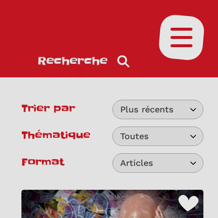
Ouvrir le
Recherche
Trier par
Plus récents
Thématique
Toutes
Format
Articles