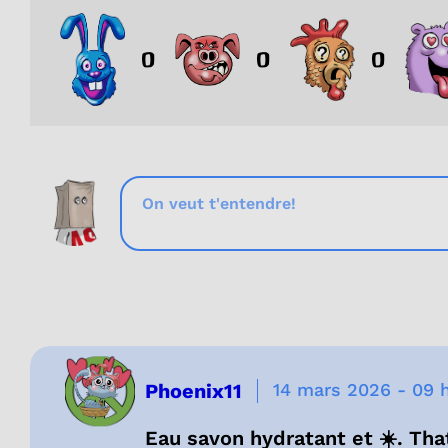
0
0
0
Phoenix11
14 mars 2026
-
09 
Eau savon hydratant et ☀️. That’