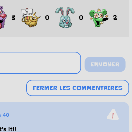
3
0
0
2
ENVOYER
FERMER LES COMMENTAIRES
h 40
s it!!