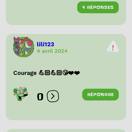
4 RÉPONSES
lili123
4 avril 2024
Courage 💪🏻💪🏻😘❤️❤️
0
RÉPONDRE
Ouvrir les réactions