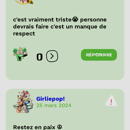
c'est vraiment triste😭 personne
devrais faire c'est un manque de
respect
0
RÉPONDRE
Ouvrir les réactions
Girliepop!
25 mars 2024
Restez en paix ☮️