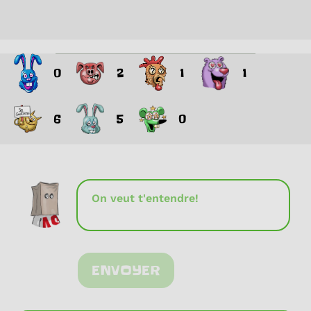
0
2
1
1
6
5
0
ENVOYER