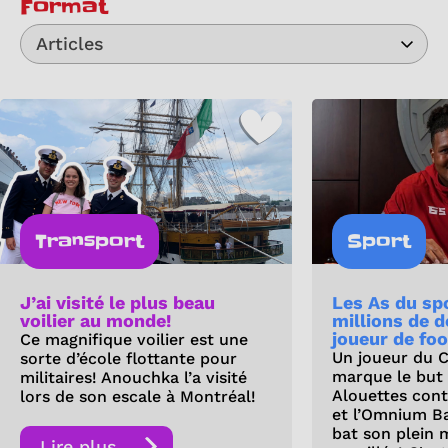
Format
Articles
Transport
Sport
J’ai visité le plus beau
Les As du spo
voilier au monde!
millions de d
joueur de fo
Ce magnifique voilier est une
Un joueur du 
sorte d’école flottante pour
marque le but d
militaires! Anouchka l’a visité
Alouettes cont
lors de son escale à Montréal!
et l’Omnium B
bat son plein 
Lire plus