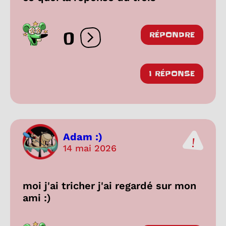
0
RÉPONDRE
Ouvrir les réactions
1 RÉPONSE
Adam :)
14 mai 2026
moi j'ai tricher j'ai regardé sur mon
ami :)