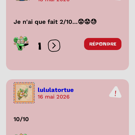
Je n'ai que fait 2/10...😟😟😓
1
RÉPONDRE
Ouvrir les réactions
lululatortue
16 mai 2026
10/10