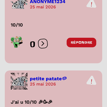
ANONYME1234
25 mai 2026
10/10
0
RÉPONDRE
Ouvrir les réactions
petite patate🥔
25 mai 2026
J'ai u 10/10 🎉🥳🎉