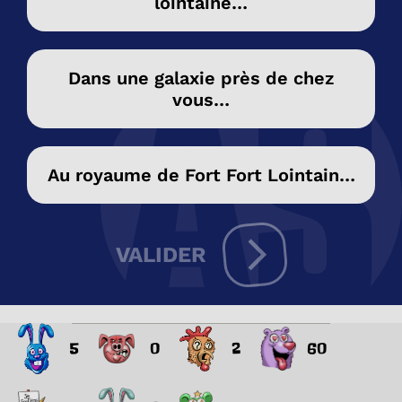
lointaine…
Dans une galaxie près de chez
vous…
Au royaume de Fort Fort Lointain…
VALIDER
5
0
2
60