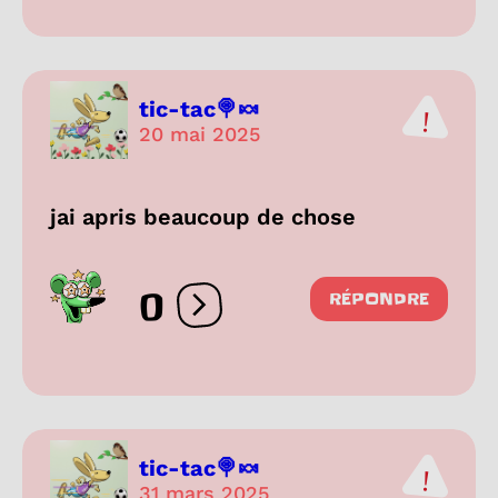
tic-tac🍭🍬
20 mai 2025
jai apris beaucoup de chose
0
RÉPONDRE
Ouvrir les réactions
tic-tac🍭🍬
31 mars 2025