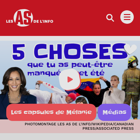
Les as de l'info
Ouvri
Visionner cette vidéo
Les capsules de Mélanie
Médias
PHOTOMONTAGE LES AS DE L'INFO/WIKIPEDIA/CANADIAN
PRESS/ASSOCIATED PRESS