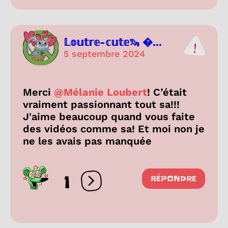
𝕃𝕠𝕦𝕥𝕣𝕖-𝕔𝕦𝕥𝕖🦦 ...
5 septembre 2024
Merci
@Mélanie Loubert
! C’était
vraiment passionnant tout sa!!!
J'aime beaucoup quand vous faite
des vidéos comme sa! Et moi non je
ne les avais pas manquée
1
RÉPONDRE
Ouvrir les réactions