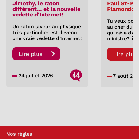
Jimothy, le raton
Paul St-Pie
différent… et la nouvelle
Plamondon
vedette d'Internet!
Tu veux pose
Un raton laveur au physique
au chef du P
très particulier est devenu
qui rêve d’êt
une vraie vedette d’Internet!
ministre? 🎤
Lire plus
Lire plus
44
24 juillet 2026
7 août 20
Nos règles