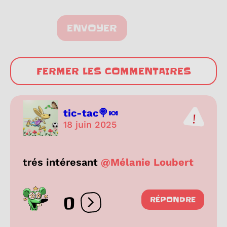
ENVOYER
FERMER LES COMMENTAIRES
tic-tac🍭🍬
18 juin 2025
trés intéresant
@Mélanie Loubert
0
RÉPONDRE
Ouvrir les réactions