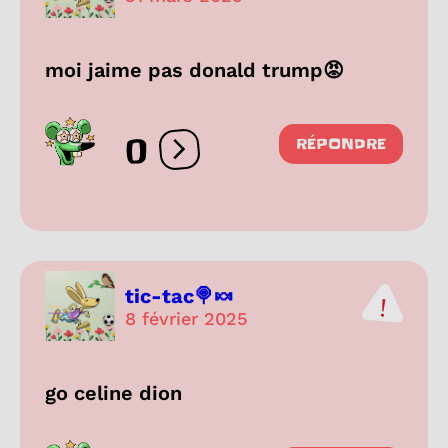
moi jaime pas donald trump😡
0
RÉPONDRE
Ouvrir les réactions
tic-tac🍭🍬
8 février 2025
go celine dion