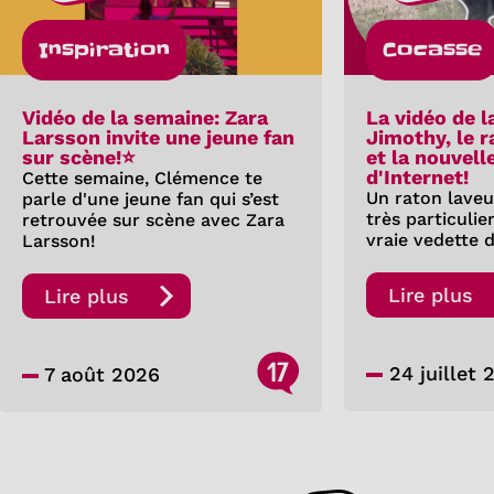
Inspiration
Cocasse
Vidéo de la semaine: Zara
La vidéo de l
Larsson invite une jeune fan
Jimothy, le 
sur scène!⭐
et la nouvell
d'Internet!
Cette semaine, Clémence te
Un raton laveu
parle d'une jeune fan qui s’est
très particuli
retrouvée sur scène avec Zara
vraie vedette d
Larsson!
Lire plus
Lire plus
17
24 juillet 
7 août 2026