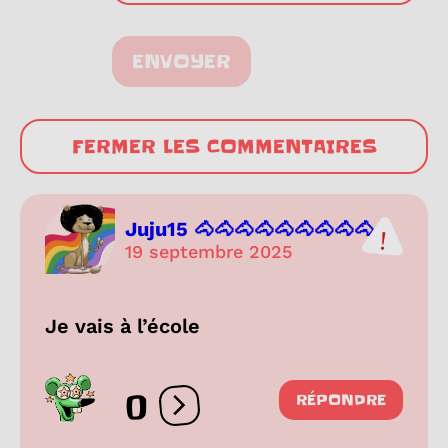
ENVOYER
FERMER LES COMMENTAIRES
Juju15 🐴🐴🐴🐴🐴🐴🐴🐴🐴...
19 septembre 2025
Je vais à l’école
0
RÉPONDRE
Ouvrir les réactions