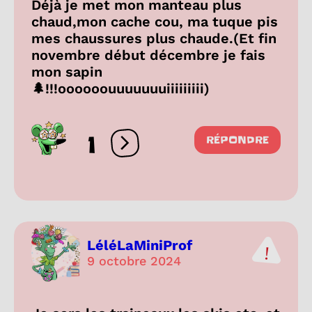
Déjà je met mon manteau plus
chaud,mon cache cou, ma tuque pis
mes chaussures plus chaude.(Et fin
novembre début décembre je fais
mon sapin
🌲!!!oooooouuuuuuuiiiiiiiii)
1
RÉPONDRE
Ouvrir les réactions
LéléLaMiniProf
9 octobre 2024