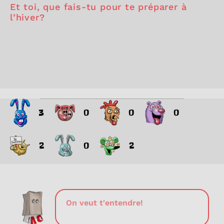
Et toi, que fais-tu pour te préparer à
l’hiver?
3
0
0
0
2
0
2