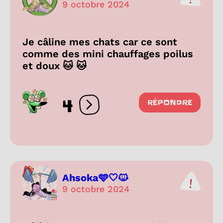
9 octobre 2024
Je câline mes chats car ce sont
comme des mini chauffages poilus
et doux 🐱 🐱
4
RÉPONDRE
Ouvrir les réactions
Ahsoka🩵🤍🐱
9 octobre 2024