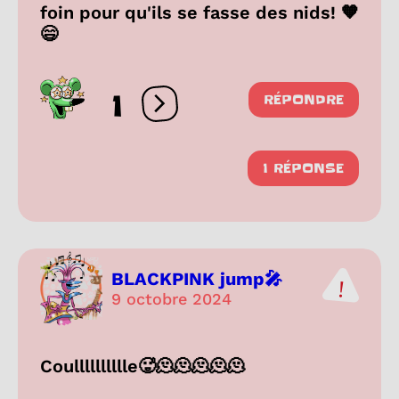
foin pour qu'ils se fasse des nids! 🧡
😄
1
RÉPONDRE
Ouvrir les réactions
1 RÉPONSE
BLACKPINK jump🎤
9 octobre 2024
Coulllllllllle🥵🫠🫠🫠🫠🫠