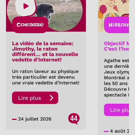
Cocasse
Histoire
La vidéo de la semaine:
Objectif Mo
Jimothy, le raton
C’est l’heur
différent… et la nouvelle
vedette d'Internet!
Agathe est d
une dernière 
Un raton laveur au physique
Jeux olympi
très particulier est devenu
Montréal a-t
une vraie vedette d’Internet!
les 50 ans de
Découvre les
spectacle Fe
Lire plus
Lire plus
44
24 juillet 2026
4 août 20