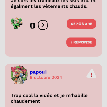
Je sors les traineaux les skis etc. et
égalment les vêtements chauds.
0
RÉPONDRE
Ouvrir les réactions
1 RÉPONSE
papou1
9 octobre 2024
Trop cool la vidéo et je m’habille
chaudement