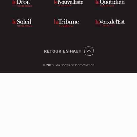
RETOUR
EN HAUT
© 2026 Les Coops de l'information
Témoins 🍪
Psst, nous utilisons des témoins (on dit
Cookies en anglais) pour améliorer ton
expérience sur le site.
Ces petits témoins invisibles analysent les
visites de façon anonyme et sécuritaire. Ils
nous transmettent des informations qui