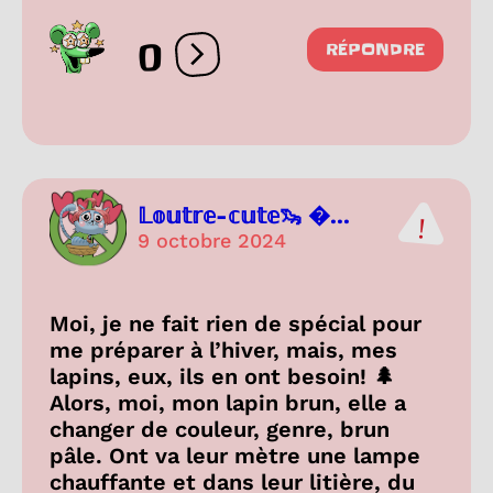
0
RÉPONDRE
Ouvrir les réactions
𝕃𝕠𝕦𝕥𝕣𝕖-𝕔𝕦𝕥𝕖🦦 ...
9 octobre 2024
Moi, je ne fait rien de spécial pour
me préparer à l’hiver, mais, mes
lapins, eux, ils en ont besoin! 🌲
Alors, moi, mon lapin brun, elle a
changer de couleur, genre, brun
pâle. Ont va leur mètre une lampe
chauffante et dans leur litière, du