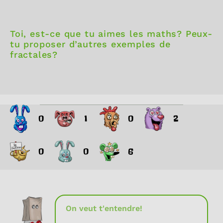
Toi, est-ce que tu aimes les maths? Peux-
tu proposer d’autres exemples de
fractales?
0
1
0
2
0
0
6