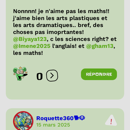
Nonnnn! je n'aime pas les maths!!
j'aime bien les arts plastiques et
les arts dramatiques.. bref, des
choses pas imoprtantes!
@Biyaya123
, c les sciences right? et
@Imene2025
l'anglais! et
@gham13
,
les maths!
0
RÉPONDRE
Ouvrir les réactions
Roquette360🐕🐶
15 mars 2025