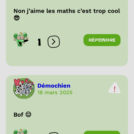
Non j’aime les maths c’est trop cool
😎
1
RÉPONDRE
Ouvrir les réactions
Démochien
18 mars 2025
Bof 😑