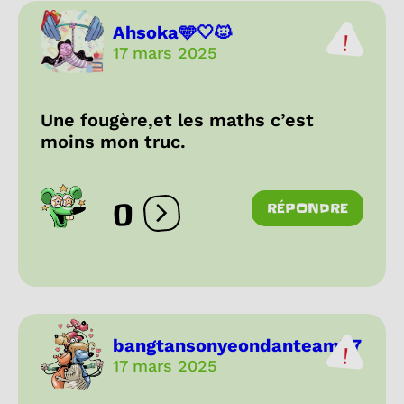
Ahsoka🩵🤍🐱
17 mars 2025
Une fougère,et les maths c’est
moins mon truc.
0
RÉPONDRE
Ouvrir les réactions
bangtansonyeondanteam77
17 mars 2025