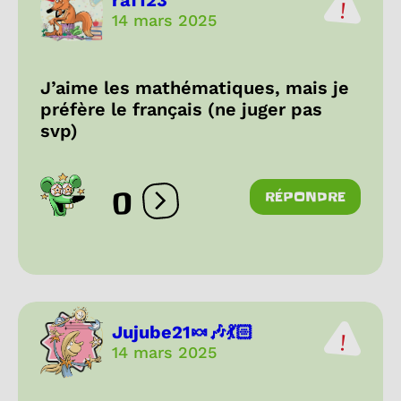
raf123
14 mars 2025
J’aime les mathématiques, mais je
préfère le français (ne juger pas
svp)
0
RÉPONDRE
Ouvrir les réactions
Jujube21🍬🎶💃🏻
14 mars 2025