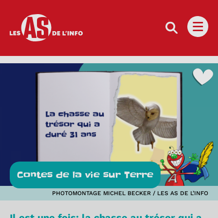
Les as de l'info
Ouvri
Contes de la vie sur Terre
PHOTOMONTAGE MICHEL BECKER / LES AS DE L’INFO
Il est une fois: la chasse au trésor qui a