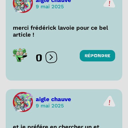
9 mai 2025
merci frédérick lavoie pour ce bel
article !
0
RÉPONDRE
Ouvrir les réactions
aigle chauve
9 mai 2025
et je préfére en chercher un et