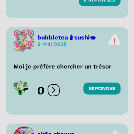
2 RÉPONSES
bubbletea🧋sushi🍣
9 mai 2025
Moi je préfère chercher un trésor
0
RÉPONDRE
Ouvrir les réactions
aigle chauve