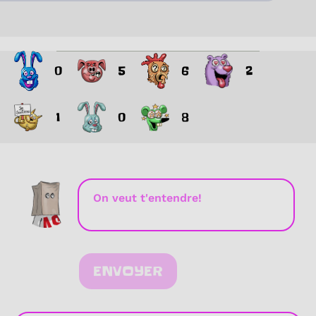
0
5
6
2
1
0
8
ENVOYER