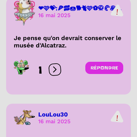
❤🩷💝:🍕🥓🍩🐕🐈🩷⚽🥋🥐🥞...
16 mai 2025
Je pense qu'on devrait conserver le
musée d'Alcatraz.
1
RÉPONDRE
Ouvrir les réactions
LouLou30
16 mai 2025