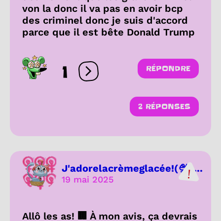
von la donc il va pas en avoir bcp
des criminel donc je suis d'accord
parce que il est bête Donald Trump
1
RÉPONDRE
Ouvrir les réactions
2 RÉPONSES
J'adorelacrèmeglacée!(🍨+...
19 mai 2025
Allô les as! 🏢 À mon avis, ça devrais