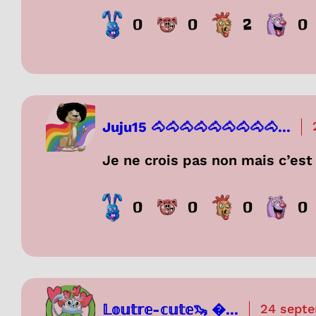
0
0
2
0
Juju15 🐴🐴🐴🐴🐴🐴🐴🐴🐴...
Je ne crois pas non mais c’est
0
0
0
0
𝕃𝕠𝕦𝕥𝕣𝕖-𝕔𝕦𝕥𝕖🦦 ...
24 sept