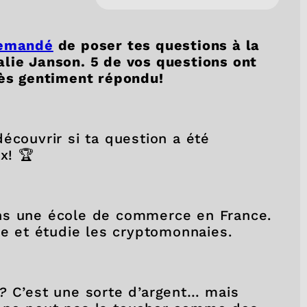
demandé
de poser tes questions à la
lie Janson. 5 de vos questions ont
très gentiment répondu!
écouvrir si ta question a été
x! 🏆
ns une école de commerce en France.
mie et étudie les cryptomonnaies.
?
C’est une sorte d’argent… mais