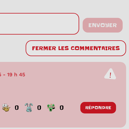
ENVOYER
FERMER LES COMMENTAIRES
5
-
19 h 45
0
0
0
RÉPONDRE