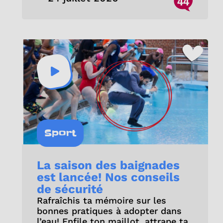
44
Sport
La saison des baignades
est lancée! Nos conseils
de sécurité
Rafraîchis ta mémoire sur les
bonnes pratiques à adopter dans
l’eau! Enfile ton maillot, attrape ta