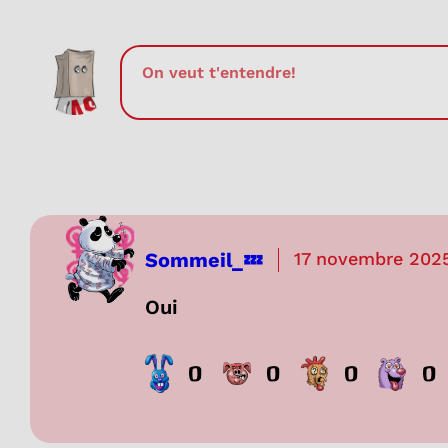
Sommeil_💤
17 novembre 202
Oui
0
0
0
0