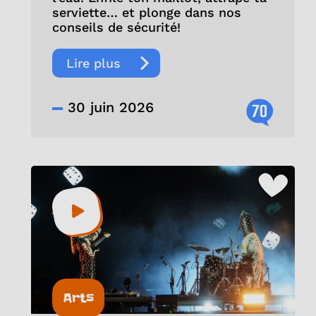
serviette… et plonge dans nos
conseils de sécurité!
Lire plus
30 juin 2026
70
Arts