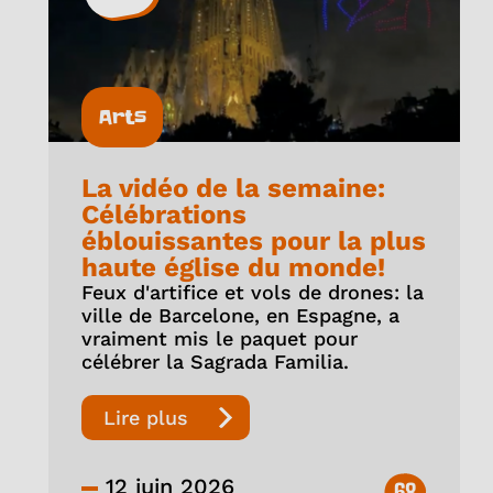
Arts
La vidéo de la semaine:
Célébrations
éblouissantes pour la plus
haute église du monde!
Feux d'artifice et vols de drones: la
ville de Barcelone, en Espagne, a
vraiment mis le paquet pour
célébrer la Sagrada Familia.
Lire plus
12 juin 2026
68