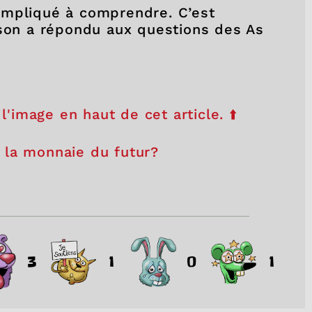
ompliqué à comprendre. C’est
nson a répondu aux questions des As
 l'image en haut de cet article. ⬆️
 la monnaie du futur?
3
1
0
1