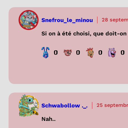
Snefrou_le_minou
28 septem
Si on à été choisi, que doit-on
0
0
0
0
Schwabollow ._.
25 septembr
Nah..