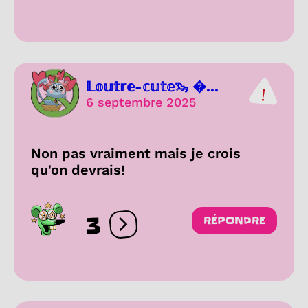
𝕃𝕠𝕦𝕥𝕣𝕖-𝕔𝕦𝕥𝕖🦦 ...
6 septembre 2025
Non pas vraiment mais je crois
qu'on devrais!
3
RÉPONDRE
Ouvrir les réactions