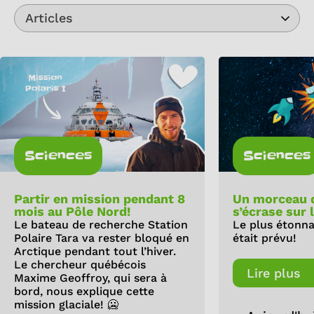
Articles
Sciences
Sciences
Partir en mission pendant 8
Un morceau 
mois au Pôle Nord!
s’écrase sur 
Le bateau de recherche Station
Le plus étonna
Polaire Tara va rester bloqué en
était prévu!
Arctique pendant tout l’hiver.
Le chercheur québécois
Lire plus
Maxime Geoffroy, qui sera à
bord, nous explique cette
mission glaciale! 🥶