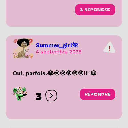
3 RÉPONSES
Summer_girl🌺
4 septembre 2025
Oui, parfois.😭😢😥😟😓😞😮‍💨😫
3
RÉPONDRE
Ouvrir les réactions