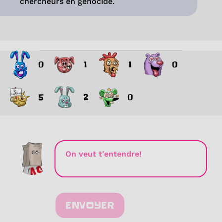
chercheurs en génocide.
0
1
1
0
5
2
0
ENVOYER