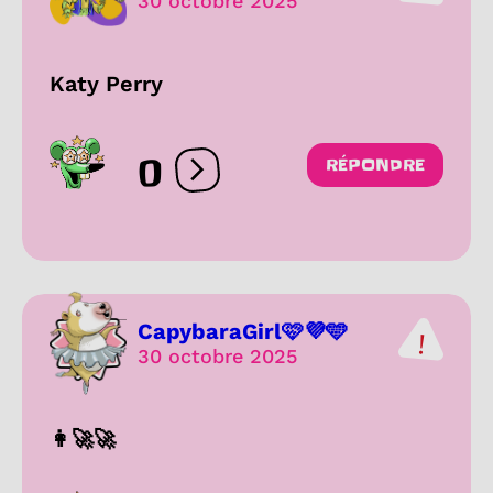
30 octobre 2025
Katy Perry
0
RÉPONDRE
Ouvrir les réactions
CapybaraGirl🩷💜🩵
30 octobre 2025
👩‍🚀🚀