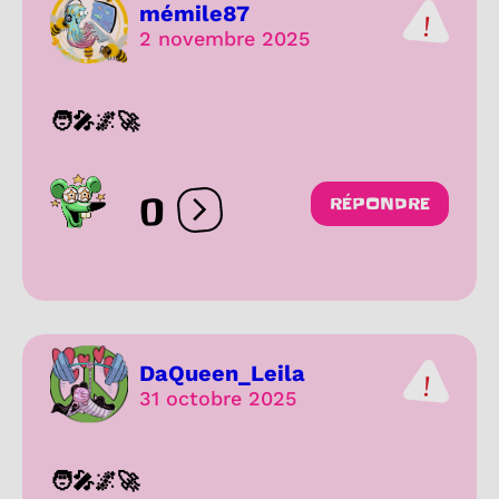
mémile87
2 novembre 2025
🧑‍🎤🌌🚀
0
RÉPONDRE
Ouvrir les réactions
DaQueen_Leila
31 octobre 2025
🧑‍🎤🌌🚀