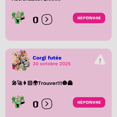
0
RÉPONDRE
Ouvrir les réactions
Corgi futée
30 octobre 2025
🎤🚀👩🏻🌍Trouver!!!🎃👻
0
RÉPONDRE
Ouvrir les réactions