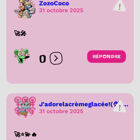
ZozoCoco
31 octobre 2025
🚀🎤
0
RÉPONDRE
Ouvrir les réactions
J'adorelacrèmeglacée!(🍨+...
31 octobre 2025
🚀⭐💫🔥