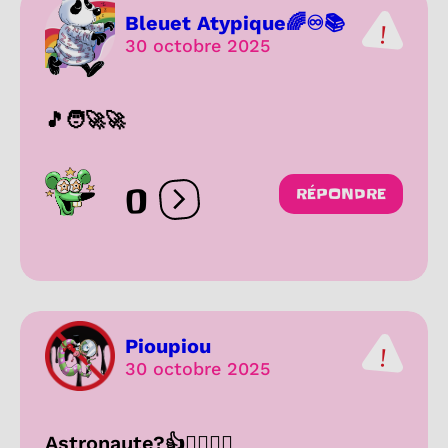
Bleuet Atypique🌈♾️📚
30 octobre 2025
🎵🧑‍🚀🚀
0
RÉPONDRE
Ouvrir les réactions
Pioupiou
30 octobre 2025
Astronaute?👍👌🏽🤞🏽