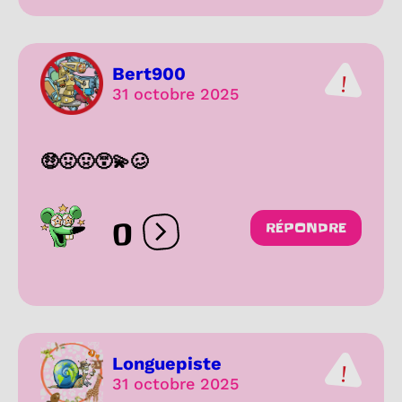
Bert900
31 octobre 2025
🤑🤢🤢😵‍💫🥴
0
RÉPONDRE
Ouvrir les réactions
Longuepiste
31 octobre 2025