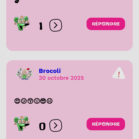
🍆
1
RÉPONDRE
Ouvrir les réactions
Brocoli
30 octobre 2025
😍😕😙🙁😎☹️
0
RÉPONDRE
Ouvrir les réactions