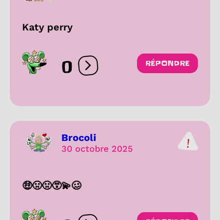
Katy perry
0
RÉPONDRE
Ouvrir les réactions
Brocoli
30 octobre 2025
🤑🤢🤢😵‍💫🥴