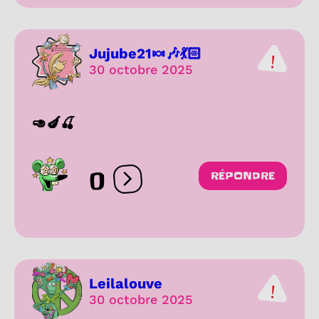
Jujube21🍬🎶💃🏻
30 octobre 2025
🥑🍆🍒
0
RÉPONDRE
Ouvrir les réactions
Leilalouve
30 octobre 2025