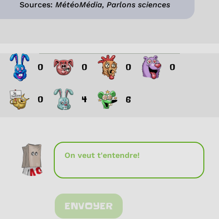
Sources:
MétéoMédia, Parlons sciences
0
0
0
0
0
4
6
ENVOYER