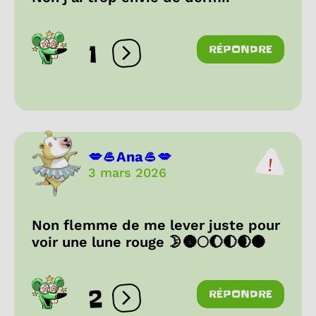
1
RÉPONDRE
Ouvrir les réactions
💋🥌Ana🥌💋
3 mars 2026
Non flemme de me lever juste pour
voir une lune rouge 🌛🌚🌕🌔🌓🌒🌑
2
RÉPONDRE
Ouvrir les réactions