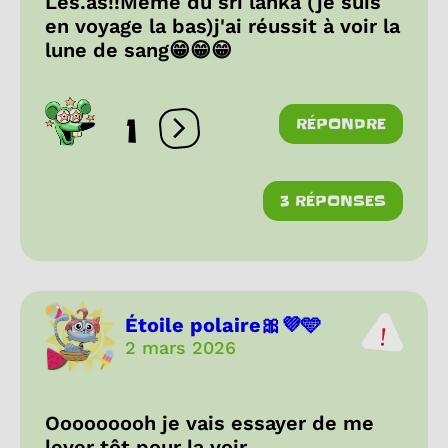
Les.as!!Même du sri lanka (je suis
en voyage la bas)j'ai réussit à voir la
lune de sang😁😁😁
1
RÉPONDRE
Ouvrir les réactions
3 RÉPONSES
Étoile polaire🎀💜🩵
2 mars 2026
Ooooooooh je vais essayer de me
lever tôt pour la voir