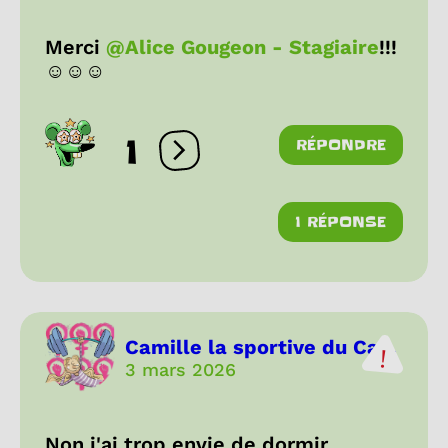
Merci
@Alice Gougeon - Stagiaire
!!!
☺️☺️☺️
1
RÉPONDRE
Ouvrir les réactions
1 RÉPONSE
Camille la sportive du Ca...
3 mars 2026
Non j'ai trop envie de dormir