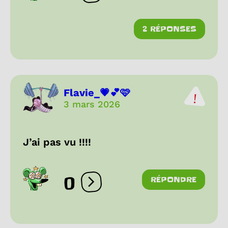
2 RÉPONSES
Flavie_💗💕🩷
3 mars 2026
J’ai pas vu !!!!
0
RÉPONDRE
Ouvrir les réactions