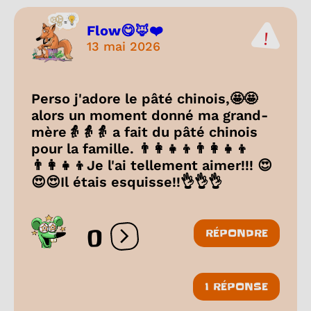
Flow😋🦊❤️
13 mai 2026
Perso j'adore le pâté chinois,🤩🤩
alors un moment donné ma grand-
mère👵👵👵 a fait du pâté chinois
pour la famille. 👨‍👩‍👧‍👦👨‍👩‍👧‍👦
👨‍👩‍👧‍👦Je l'ai tellement aimer!!! 😍
😍😍Il étais esquisse!!👌👌👌
0
RÉPONDRE
Ouvrir les réactions
1 RÉPONSE