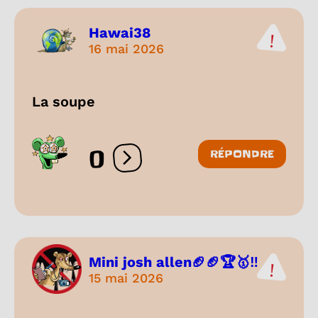
Hawai38
16 mai 2026
La soupe
0
RÉPONDRE
Ouvrir les réactions
Mini josh allen🏈🏈🏆🥇‼️
15 mai 2026