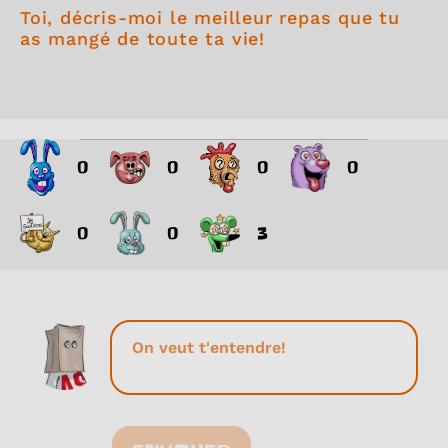
Toi, décris-moi le meilleur repas que tu
as mangé de toute ta vie!
0
0
0
0
0
0
3