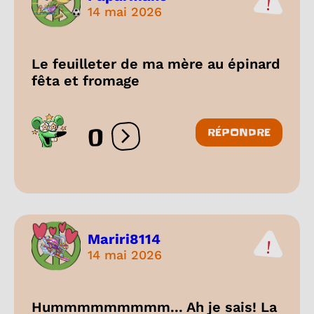
14 mai 2026
Le feuilleter de ma mère au épinard
fêta et fromage
0
RÉPONDRE
Ouvrir les réactions
Mariri8114
14 mai 2026
Hummmmmmmmm... Ah je sais! La