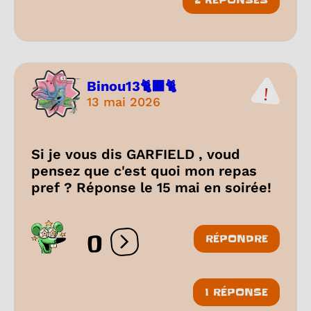
Binou13🐈‍⬛🐈
13 mai 2026
Si je vous dis GARFIELD , voud
pensez que c'est quoi mon repas
pref ? Réponse le 15 mai en soirée!
0
RÉPONDRE
Ouvrir les réactions
1 RÉPONSE