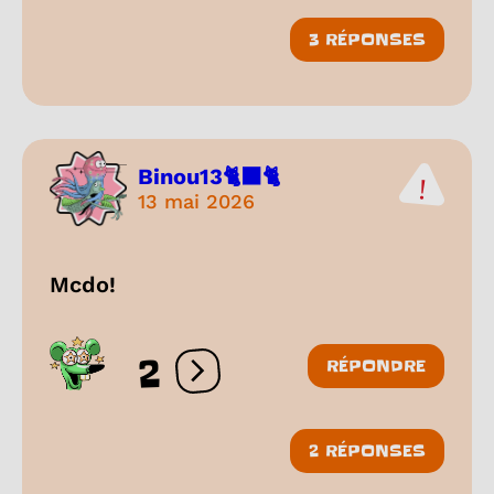
3 RÉPONSES
Binou13🐈‍⬛🐈
13 mai 2026
Mcdo!
2
RÉPONDRE
Ouvrir les réactions
2 RÉPONSES