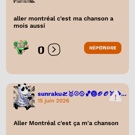
aller montréal c'est ma chanson a
mois aussi
0
RÉPONDRE
Ouvrir les réactions
sunraku🛫🥇⚾🥎🏀🏐🏈🏉🏹...
15 juin 2026
Aller Montréal c'est ça m'a chanson