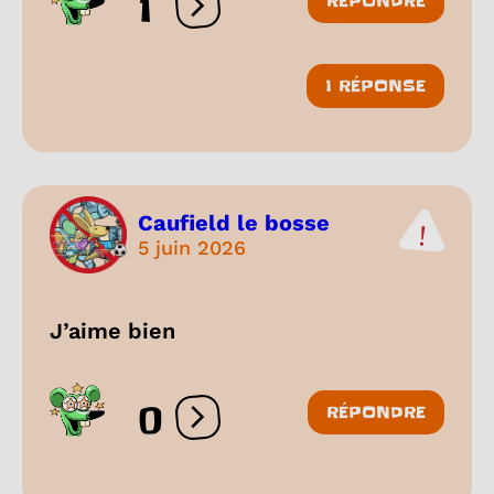
1
RÉPONDRE
Ouvrir les réactions
1 RÉPONSE
Caufield le bosse
5 juin 2026
J’aime bien
0
RÉPONDRE
Ouvrir les réactions