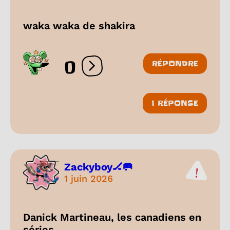
waka waka de shakira
0
RÉPONDRE
Ouvrir les réactions
1 RÉPONSE
Zackyboy🏒🥅
1 juin 2026
Danick Martineau, les canadiens en
séries