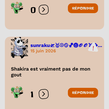
0
RÉPONDRE
Ouvrir les réactions
sunraku🛫🥇⚾🥎🏀🏐🏈🏉🏹...
15 juin 2026
Shakira est vraiment pas de mon
gout
1
RÉPONDRE
Ouvrir les réactions