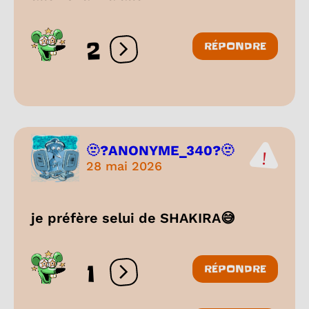
2
RÉPONDRE
Ouvrir les réactions
🫥?ANONYME_340?🫥
28 mai 2026
je préfère selui de SHAKIRA😅
1
RÉPONDRE
Ouvrir les réactions