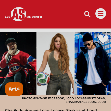
Les as de l'info
Ouvri
Arts
PHOTOMONTAGE FACEBOOK, LOCO LOCASS/INSTAGRAM,
SHAKIRA/FACEBOOK, LOUD
Chafik du groupe Loco Locass, Shakira et Loud