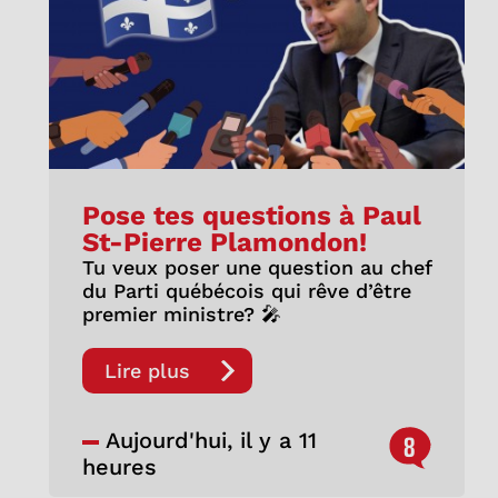
Pose tes questions à Paul
St-Pierre Plamondon!
Tu veux poser une question au chef
du Parti québécois qui rêve d’être
premier ministre? 🎤
Lire plus
Aujourd'hui, il y a 11
8
heures