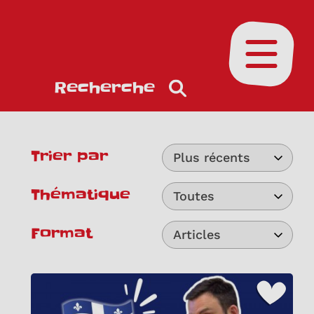
Ouvrir le
Recherche
Trier par
Plus récents
Thématique
Toutes
Format
Articles