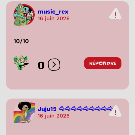
music_rex
16 juin 2026
10/10
0
RÉPONDRE
Ouvrir les réactions
Juju15 🐴🐴🐴🐴🐴🐴🐴🐴🐴...
16 juin 2026