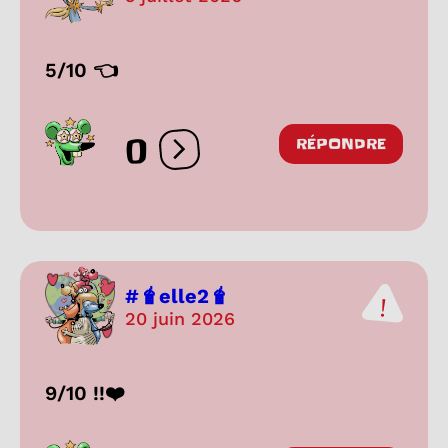
5/10 👈
0
RÉPONDRE
Ouvrir les réactions
#🧋elle2🧋
20 juin 2026
9/10 !!❤️