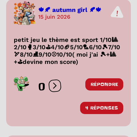
🍁🍂 autumn girl 🍂🍁
15 juin 2026
petit jeu le thème est sport 1/10🎱
2/10🥊3/10⛳4/10🏈5/10🏸6/10🎾7/10
🏹8/10⛸️9/10⚾10/10( moi j'ai 🎾+🎱
+⛳devine mon score)
0
RÉPONDRE
Ouvrir les réactions
4 RÉPONSES