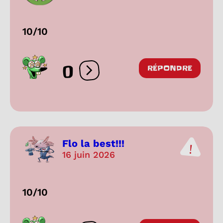
10/10
0
RÉPONDRE
Ouvrir les réactions
Flo la best!!!
16 juin 2026
10/10