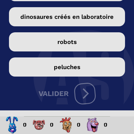
dinosaures créés en laboratoire
robots
peluches
VALIDER
0
0
0
0