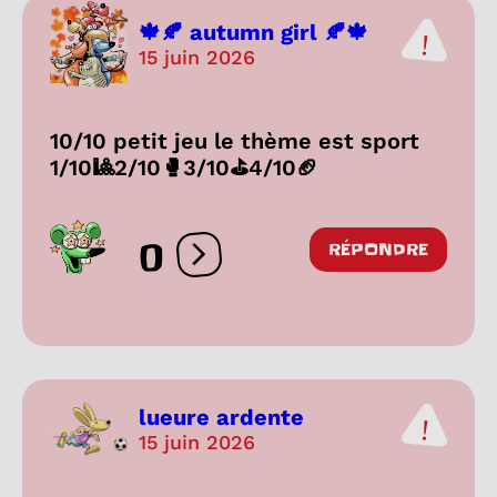
🍁🍂 autumn girl 🍂🍁
15 juin 2026
10/10 petit jeu le thème est sport
1/10🎱2/10🥊3/10⛳4/10🏈
0
RÉPONDRE
Ouvrir les réactions
lueure ardente
15 juin 2026