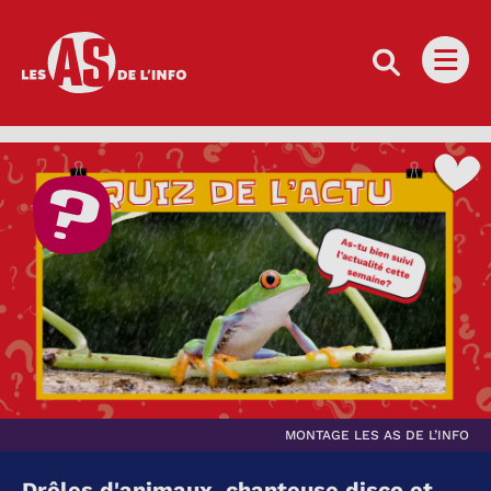
Les as de l'info
Ouvri
MONTAGE LES AS DE L’INFO
Drôles d'animaux, chanteuse disco et