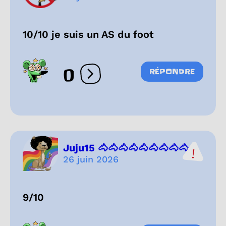
10/10 je suis un AS du foot
0
RÉPONDRE
Ouvrir les réactions
Juju15 🐴🐴🐴🐴🐴🐴🐴🐴🐴...
26 juin 2026
9/10