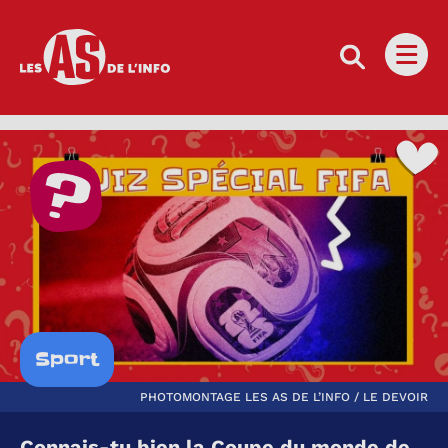
Les as de l'info
Ouvri
Sport
PHOTOMONTAGE LES AS DE L’INFO / LE DEVOIR
Connais-tu bien la Coupe du monde de