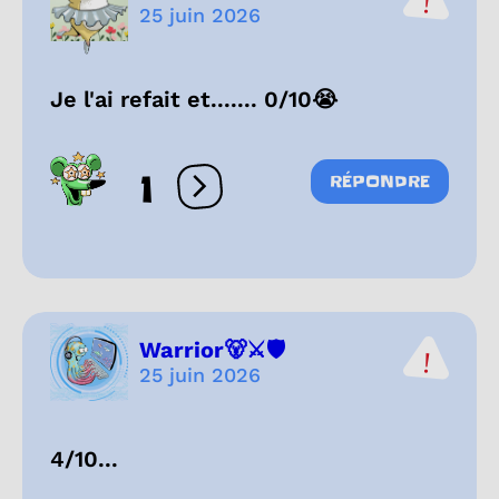
25 juin 2026
Je l'ai refait et....... 0/10😭
1
RÉPONDRE
Ouvrir les réactions
Warrior🐻⚔️🛡️
25 juin 2026
4/10...