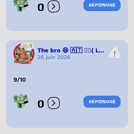
0
RÉPONDRE
Ouvrir les réactions
The bro 😆 🇦🇹 🏳️‍🌈( L...
26 juin 2026
9/10
0
RÉPONDRE
Ouvrir les réactions