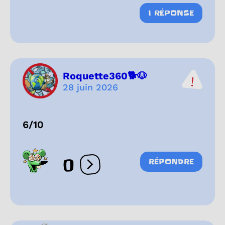
1 RÉPONSE
Roquette360🐕🐶
28 juin 2026
6/10
0
RÉPONDRE
Ouvrir les réactions