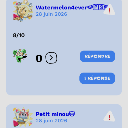
Watermelon4ever🍉🇵🇸🩷
28 juin 2026
8/10
0
RÉPONDRE
Ouvrir les réactions
1 RÉPONSE
Petit minou🐱
28 juin 2026