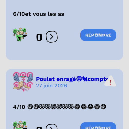
6/10et vous les as
0
RÉPONDRE
Ouvrir les réactions
Poulet enragé🤪🐔compte2
27 juin 2026
4/10 😆😆🤣🤣🤣🤣🤣🤣😂😂😂😂😅
RÉPONDRE