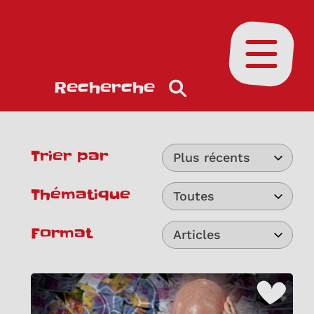
Ouvrir le
Recherche
Trier par
Plus récents
Thématique
Toutes
Format
Articles