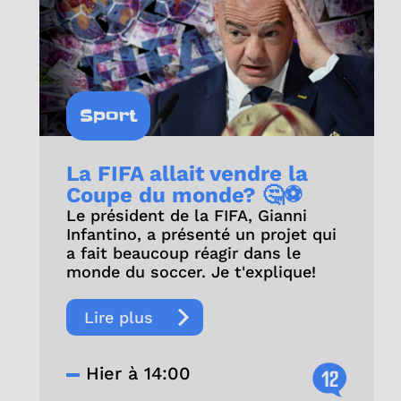
Sport
La FIFA allait vendre la
Coupe du monde? 🤔⚽
Le président de la FIFA, Gianni
Infantino, a présenté un projet qui
a fait beaucoup réagir dans le
monde du soccer. Je t'explique!
Lire plus
Hier à 14:00
12