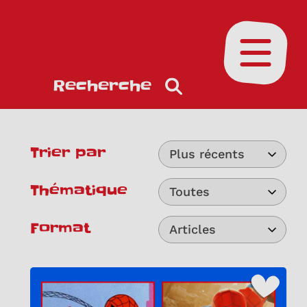
Ouvrir le
Recherche
Trier par
Plus récents
Thématique
Toutes
Format
Articles