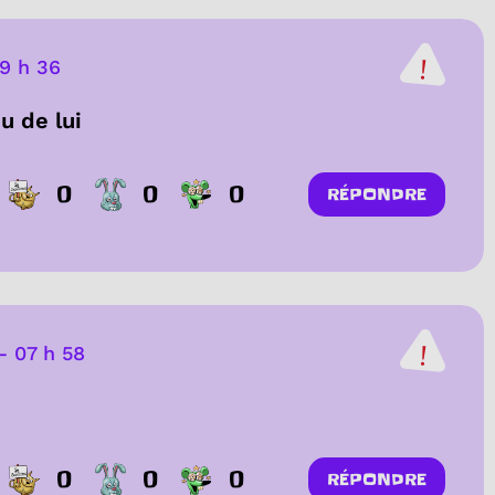
19 h 36
u de lui
0
0
0
RÉPONDRE
-
07 h 58
0
0
0
RÉPONDRE