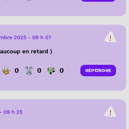
embre 2025
-
09 h 07
eaucoup en retard )
0
0
0
RÉPONDRE
-
09 h 25