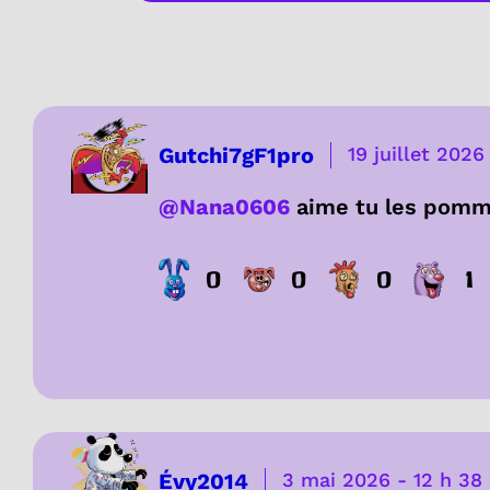
Gutchi7gF1pro
19 juillet 2026
@Nana0606
aime tu les pom
0
0
0
1
Évy2014
3 mai 2026
-
12 h 38