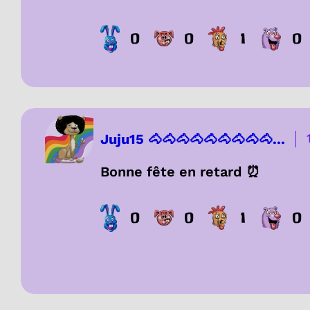
0
0
1
0
Juju15 🐴🐴🐴🐴🐴🐴🐴🐴🐴...
Bonne fête en retard ⏰
0
0
1
0