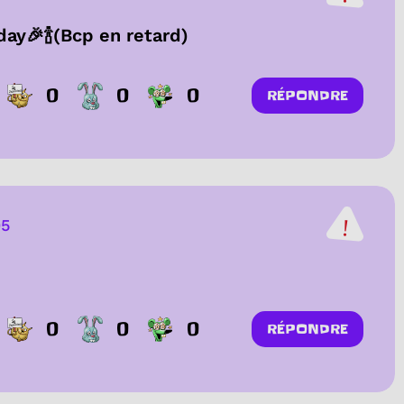
day🎉🍾(Bcp en retard)
0
0
0
RÉPONDRE
05
0
0
0
RÉPONDRE