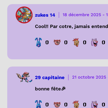
zukes 14
18 décembre 2025
-
Cool!! Par cotre, jamais entend
0
0
0
0
29 capitaine
21 octobre 2025
bonne fête🎉
0
0
0
0