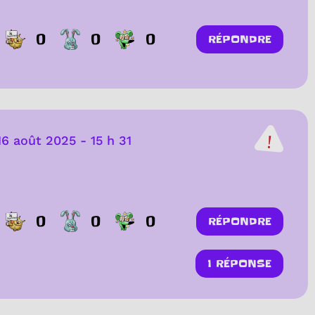
0
0
0
RÉPONDRE
16 août 2025
-
15 h 31
0
0
0
RÉPONDRE
1 RÉPONSE