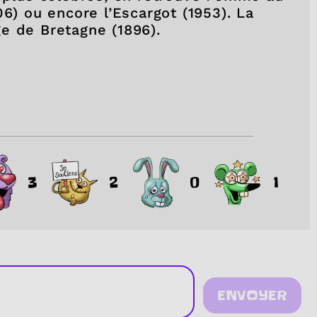
06) ou encore l’Escargot (1953). La
ge de Bretagne (1896).
3
2
0
1
ENVOYER