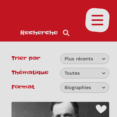
Ouvrir le
Recherche
Trier par
Plus récents
Thématique
Toutes
Format
Biographies