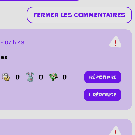
FERMER LES COMMENTAIRES
-
07 h 49
mes
0
0
0
RÉPONDRE
1 RÉPONSE