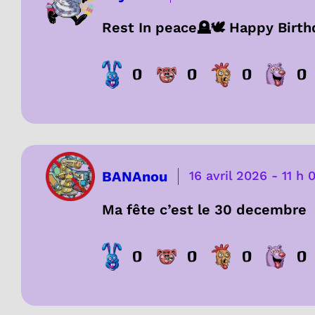
Rest In peace🪦🕊️ Happy Birth
0
0
0
0
BANAnou
16 avril 2026
-
11 h 
Ma fête c’est le 30 decembre
0
0
0
0