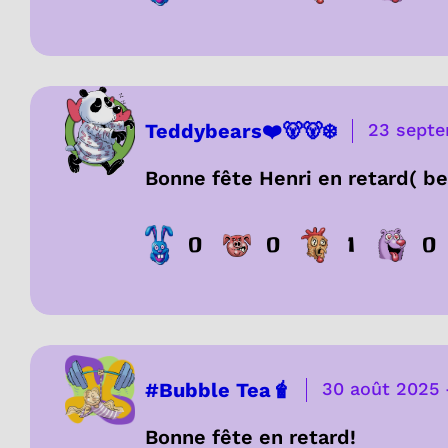
Teddybears❤️🐻🐻‍❄️
23 sept
Bonne fête Henri en retard( b
0
0
1
0
#Bubble Tea🧋
30 août 2025
Bonne fête en retard!