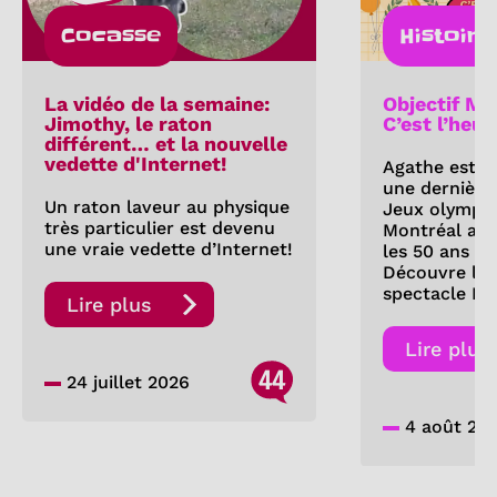
Cocasse
Histoire
La vidéo de la semaine:
Objectif Mo
Jimothy, le raton
C’est l’heur
différent… et la nouvelle
vedette d'Internet!
Agathe est d
une dernière 
Un raton laveur au physique
Jeux olympi
très particulier est devenu
Montréal a-t
une vraie vedette d’Internet!
les 50 ans de
Découvre les
spectacle Fe
Lire plus
Lire plus
44
24 juillet 2026
4 août 20