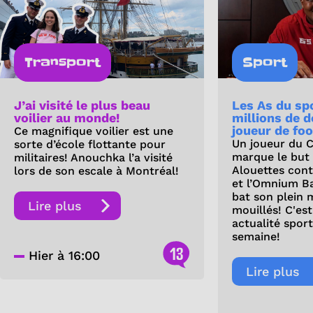
Transport
Sport
J’ai visité le plus beau
Les As du spo
voilier au monde!
millions de d
joueur de fo
Ce magnifique voilier est une
Un joueur du 
sorte d’école flottante pour
marque le but d
militaires! Anouchka l’a visité
Alouettes cont
lors de son escale à Montréal!
et l’Omnium B
bat son plein 
Lire plus
mouillés! C'est
actualité sport
semaine!
13
Hier à 16:00
Lire plus