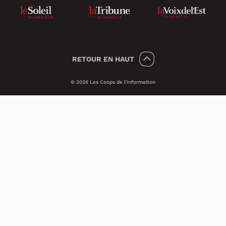
RETOUR
EN HAUT
© 2026 Les Coops de l'information
Témoins 🍪
Psst, nous utilisons des témoins (on dit
Cookies en anglais) pour améliorer ton
expérience sur le site.
Ces petits témoins invisibles analysent les
visites de façon anonyme et sécuritaire. Ils
nous transmettent des informations qui
nous aident à assurer le bon
fonctionnement du site et à améliorer ses
performances techniques.