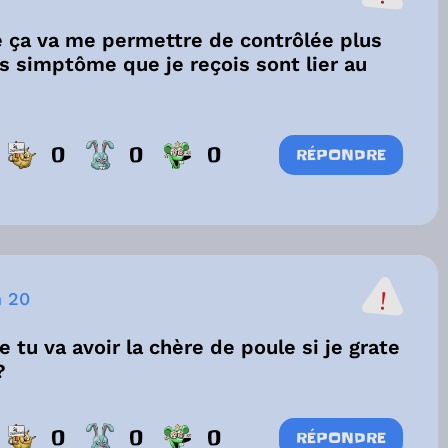
ue ça va me permettre de contrôlée plus
s simptôme que je reçois sont lier au
0
0
0
RÉPONDRE
h 20
e tu va avoir la chère de poule si je grate
?
0
0
0
RÉPONDRE