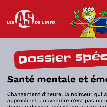
Les as de l'info
Dossier spéc
Santé mentale et ém
Changement d'heure, la noirceur qui a
approchent... novembre n'est pas un m
donc un dossier spécial sur la santé 