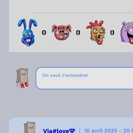
0
0
0
Via#love🩷
10 avril 2025
-
20 