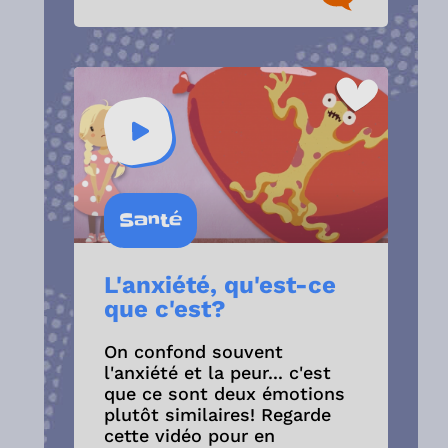
Santé
L'anxiété, qu'est-ce
que c'est?
On confond souvent
l'anxiété et la peur... c'est
que ce sont deux émotions
plutôt similaires! Regarde
cette vidéo pour en