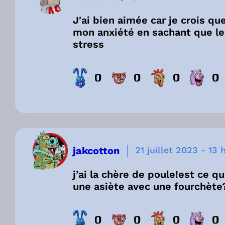
J'ai bien aimée car je crois q
mon anxiété en sachant que le
stress
0
0
0
0
jakcotton
21 juillet 2023
-
13 
j’ai la chère de poule!est ce qu
une asiète avec une fourchète
0
0
0
0