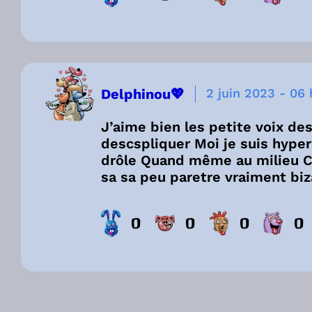
Delphinou💖
2 juin 2023
-
06 
J’aime bien les petite voix de
descspliquer Moi je suis hyper
drôle Quand même au milieu Ce
sa sa peu paretre vraiment biz
0
0
0
0