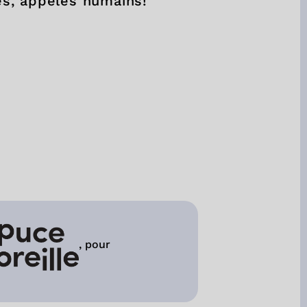
s, appelés humains!
, pour