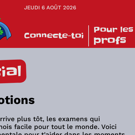
JEUDI 6 AOÛT 2026
Pour les
Connecte-toi
profs
ial
otions
rrive plus tôt, les examens qui
ois facile pour tout le monde. Voici
mentale pour t'aider dans les moments