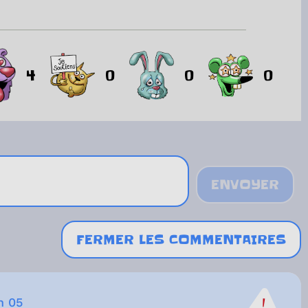
4
0
0
0
ENVOYER
FERMER LES COMMENTAIRES
h 05