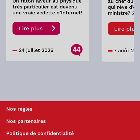
Un raton laveur au physique
au chef du P
très particulier est devenu
qui rêve d’êt
une vraie vedette d’Internet!
ministre? 🎤
Lire plus
Lire plus
44
24 juillet 2026
7 août 20
Nos règles
Nos partenaires
Politique de confidentialité