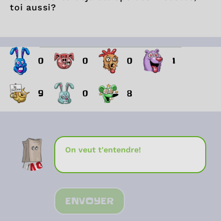
toi aussi?
0
0
0
1
9
0
8
ENVOYER