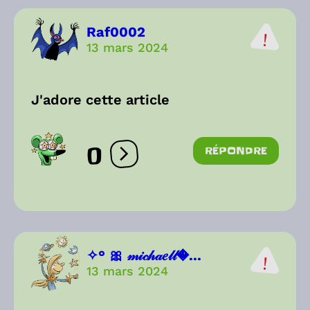
Raf0002
13 mars 2024
J'adore cette article
0
RÉPONDRE
Ouvrir les réactions
✧° 🎀 𝓂𝒾𝒸𝒽𝒶𝑒𝓁𝓁...
13 mars 2024