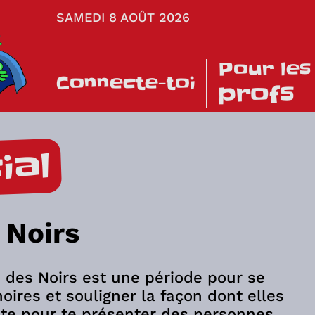
SAMEDI 8 AOÛT 2026
Pour les
Connecte-toi
profs
ial
 Noirs
re des Noirs est une période pour se
ires et souligner la façon dont elles
fite pour te présenter des personnes