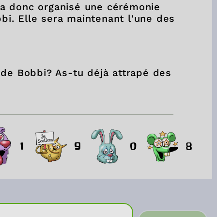
le a donc organisé une cérémonie
bbi. Elle sera maintenant l'une des
 de Bobbi? As-tu déjà attrapé des
1
9
0
8