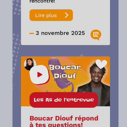
rencontre!
Lire plus
3 novembre 2025
62
Les As de l’entrevue
Boucar Diouf répond
à tes questions!