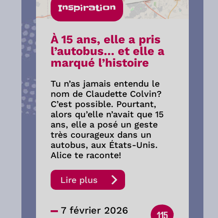
Inspiration
À 15 ans, elle a pris
l’autobus… et elle a
marqué l’histoire
Tu n’as jamais entendu le
nom de Claudette Colvin?
C’est possible. Pourtant,
alors qu’elle n’avait que 15
ans, elle a posé un geste
très courageux dans un
autobus, aux États-Unis.
Alice te raconte!
Lire plus
7 février 2026
115