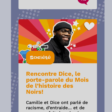
Société
Rencontre Dice, le
porte-parole du Mois
de l’histoire des
Noirs!
Camille et Dice ont parlé de
racisme, d’entraide… et de