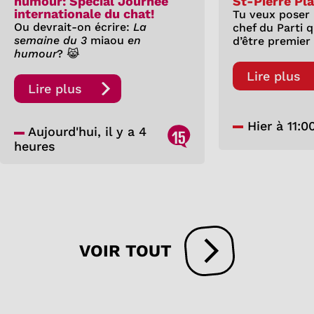
humour: Spécial Journée
St-Pierre Pl
internationale du chat!
Tu veux poser
Ou devrait-on écrire:
La
chef du Parti 
semaine du 3
miaou
en
d’être premier
humour
? 😹
Lire plus
Lire plus
Hier à 11:0
Aujourd'hui, il y a 4
15
heures
VOIR TOUT