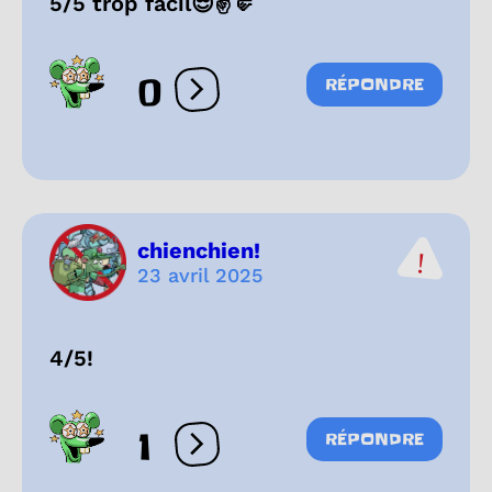
5/5 trop facil😎✌️🤛
0
RÉPONDRE
Ouvrir les réactions
chienchien!
23 avril 2025
4/5!
1
RÉPONDRE
Ouvrir les réactions