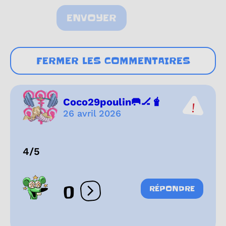
ENVOYER
FERMER LES COMMENTAIRES
Coco29poulin🥅🏒🧋
26 avril 2026
4/5
0
RÉPONDRE
Ouvrir les réactions