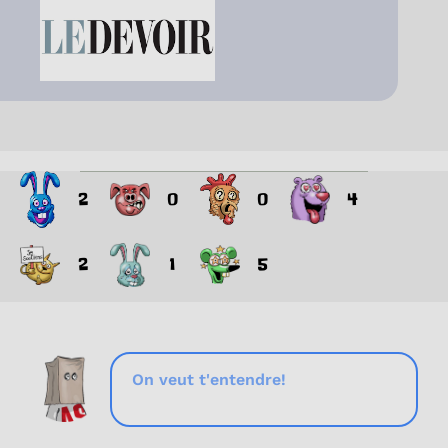
2
0
0
4
2
1
5