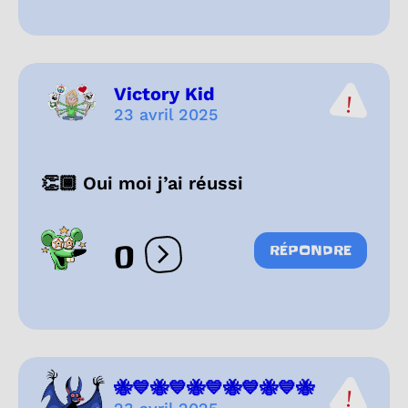
Victory Kid
23 avril 2025
👏🏾 Oui moi j’ai réussi
0
RÉPONDRE
Ouvrir les réactions
🐝💙🐝💙🐝💙🐝💙🐝💙🐝