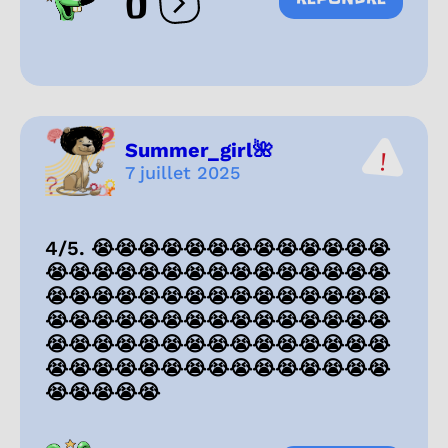
0
Ouvrir les réactions
Summer_girl🌺
7 juillet 2025
4/5. 😭😭😭😭😭😭😭😭😭😭😭😭😭
😭😭😭😭😭😭😭😭😭😭😭😭😭😭😭
😭😭😭😭😭😭😭😭😭😭😭😭😭😭😭
😭😭😭😭😭😭😭😭😭😭😭😭😭😭😭
😭😭😭😭😭😭😭😭😭😭😭😭😭😭😭
😭😭😭😭😭😭😭😭😭😭😭😭😭😭😭
😭😭😭😭😭