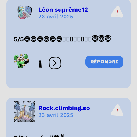
Léon suprême12
23 avril 2025
5/5😎😎😎😎😎😎👍🏻👍🏻👍🏻👍🏻😇😇😇
1
RÉPONDRE
Ouvrir les réactions
Rock.climbing.so
23 avril 2025