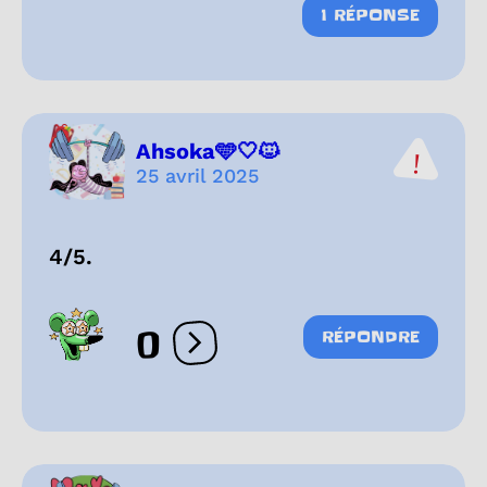
1 RÉPONSE
Ahsoka🩵🤍🐱
25 avril 2025
4/5.
0
RÉPONDRE
Ouvrir les réactions