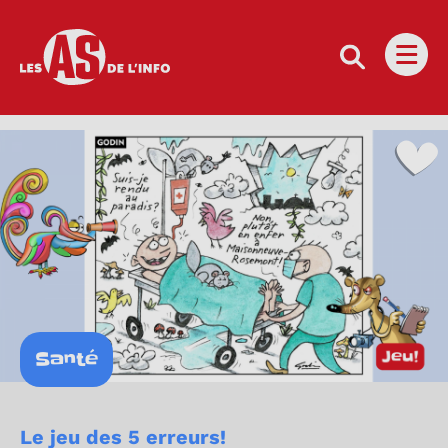
Les as de l'info
Ouvri
Santé
Le jeu des 5 erreurs!