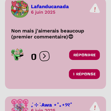
Lafanducanada
6 juin 2025
Non mais j'aimerais beaucoup
(premier commentaire)😍
0
RÉPONDRE
Ouvrir les réactions
1 RÉPONSE
݁₊ ⊹ ݁˖Awa ⋆˚｡⋆୨୧˚
6 juin 2025