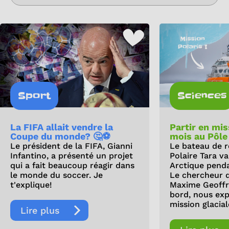
Sport
Sciences
La FIFA allait vendre la
Partir en mi
Coupe du monde? 🤔⚽
mois au Pôle
Le président de la FIFA, Gianni
Le bateau de r
Infantino, a présenté un projet
Polaire Tara v
qui a fait beaucoup réagir dans
Arctique pendan
le monde du soccer. Je
Le chercheur 
t'explique!
Maxime Geoffro
bord, nous exp
mission glacial
Lire plus