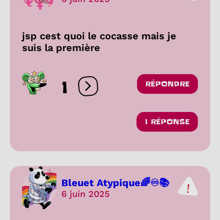
jsp cest quoi le cocasse mais je
suis la première
1
RÉPONDRE
Ouvrir les réactions
1 RÉPONSE
Bleuet Atypique🌈♾️📚
6 juin 2025