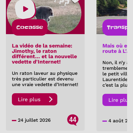
Cocasse
Transpo
La vidéo de la semaine:
Mais où est
Jimothy, le raton
route à L'A
différent… et la nouvelle
vedette d'Internet!
Non, il n’y a
tremblement 
Un raton laveur au physique
le petit villa
très particulier est devenu
Laurentides.
une vraie vedette d’Internet!
c’est la pluie
Lire plus
Lire plus
44
24 juillet 2026
4 août 20