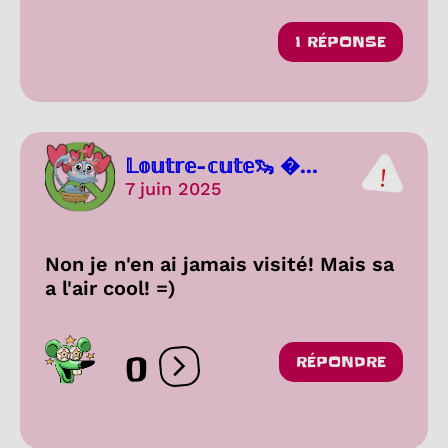
1 RÉPONSE
𝕃𝕠𝕦𝕥𝕣𝕖-𝕔𝕦𝕥𝕖🦦 ...
7 juin 2025
Non je n'en ai jamais visité! Mais sa
a l'air cool! =)
0
RÉPONDRE
Ouvrir les réactions