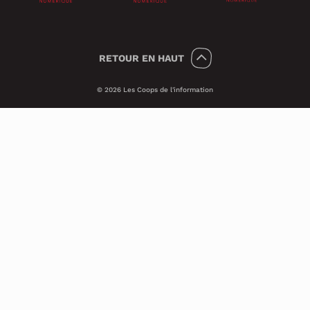
RETOUR
EN HAUT
© 2026 Les Coops de l'information
Témoins 🍪
Psst, nous utilisons des témoins (on dit
Cookies en anglais) pour améliorer ton
expérience sur le site.
Ces petits témoins invisibles analysent les
visites de façon anonyme et sécuritaire. Ils
nous transmettent des informations qui
nous aident à assurer le bon
fonctionnement du site et à améliorer ses
performances techniques.
Si tu veux en savoir plus, consulte notre