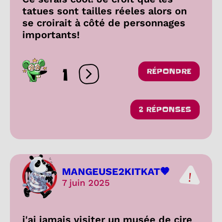
tatues sont tailles réeles alors on
se croirait à côté de personnages
importants!
1
RÉPONDRE
Ouvrir les réactions
2 RÉPONSES
MANGEUSE2KITKAT🤎
7 juin 2025
j'ai jamais visiter un musée de cire