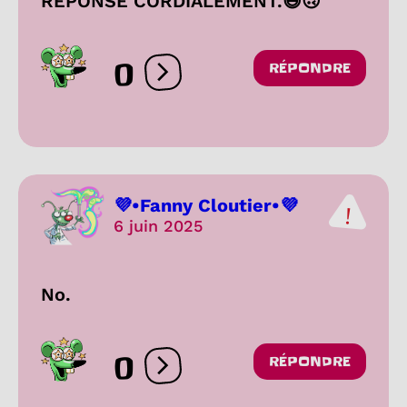
RÉPONSE CORDIALEMENT.😃🙃
0
RÉPONDRE
Ouvrir les réactions
💜•Fanny Cloutier•💜
6 juin 2025
No.
0
RÉPONDRE
Ouvrir les réactions