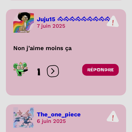
Juju15 🐴🐴🐴🐴🐴🐴🐴🐴🐴...
7 juin 2025
Non j’aime moins ça
1
RÉPONDRE
Ouvrir les réactions
The_one_piece
6 juin 2025