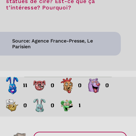
statues de cire? Est-ce que ça
t’intéresse? Pourquoi?
Source: Agence France-Presse, Le
Parisien
11
0
0
0
0
0
1