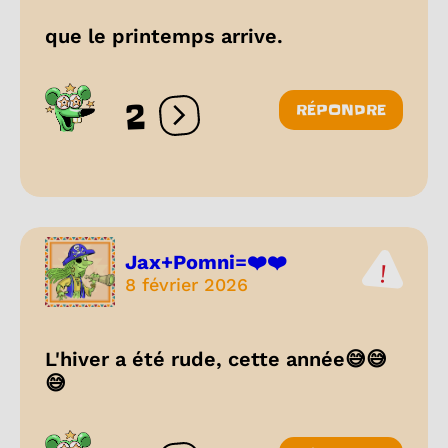
que le printemps arrive.
2
RÉPONDRE
Ouvrir les réactions
Jax+Pomni=❤️❤️
8 février 2026
L'hiver a été rude, cette année😅😅
😅