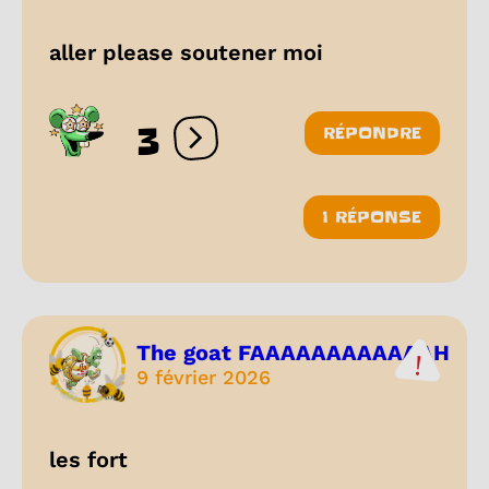
aller please soutener moi
3
RÉPONDRE
Ouvrir les réactions
1 RÉPONSE
The goat FAAAAAAAAAAAAH
9 février 2026
les fort