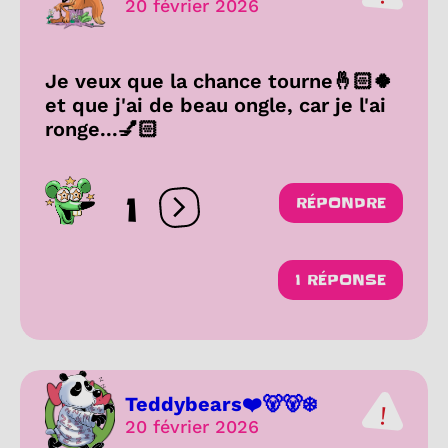
20 février 2026
Je veux que la chance tourne🤞🏻🍀
et que j'ai de beau ongle, car je l'ai
ronge...💅🏻
1
RÉPONDRE
Ouvrir les réactions
1 RÉPONSE
Teddybears❤️🐻🐻‍❄️
20 février 2026