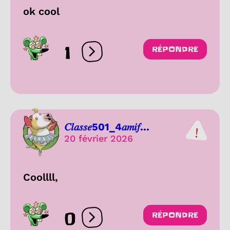
ok cool
1
RÉPONDRE
Ouvrir les réactions
𝐶𝑙𝑎𝑠𝑠𝑒501_4𝑎𝑚𝑖𝑓...
20 février 2026
Coollll,
0
RÉPONDRE
Ouvrir les réactions