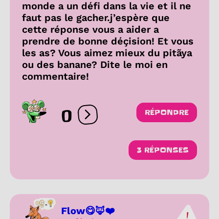
monde a un défi dans la vie et il ne
faut pas le gacher.j’espère que
cette réponse vous a aider a
prendre de bonne déçision! Et vous
les as? Vous aimez mieux du pitãya
ou des banane? Dite le moi en
commentaire!
0
RÉPONDRE
Ouvrir les réactions
3 RÉPONSES
Flow😋🦊❤️