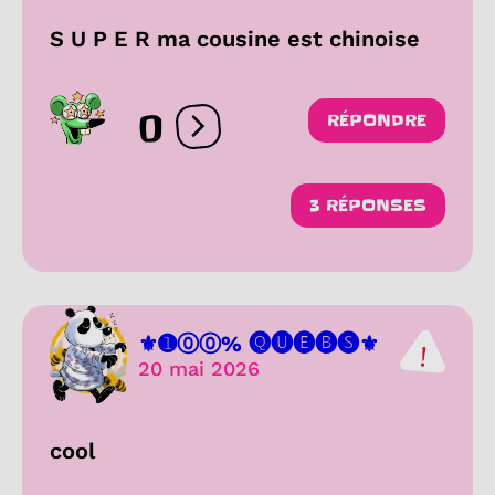
S U P E R ma cousine est chinoise
0
RÉPONDRE
Ouvrir les réactions
3 RÉPONSES
⚜️➊⓪⓪% 🅠🅤🅔🅑🅢⚜️
20 mai 2026
cool