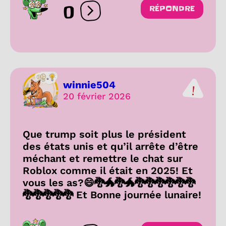
0
RÉPONDRE
Ouvrir les réactions
winnie504
20 février 2026
Que trump soit plus le président
des états unis et qu’il arrête d’être
méchant et remettre le chat sur
Roblox comme il était en 2025! Et
vous les as?😄🐉🐲🐉🐲🐉🐉🐉🐉🐉🐉
🐉🐉🐉🐉🐉 Et Bonne journée lunaire!