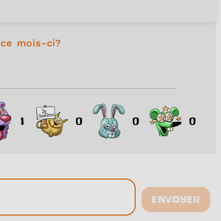
é ce mois-ci?
1
0
0
0
ENVOYER