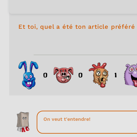
Et toi, quel a été ton article préfér
0
0
1