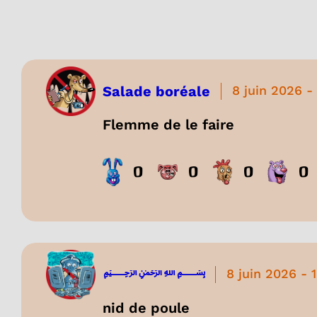
Salade boréale
8 juin 2026
-
Flemme de le faire
0
0
0
0
﷽
8 juin 2026
-
nid de poule