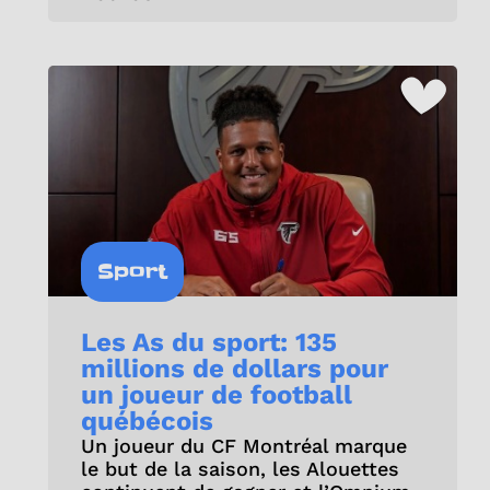
Sport
Les As du sport: 135
millions de dollars pour
un joueur de football
québécois
Un joueur du CF Montréal marque
le but de la saison, les Alouettes