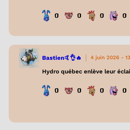
0
0
0
0
Bastien🤙👌🔥
4 juin 2026
-
1
Hydro québec enlève leur éclai
0
0
0
0