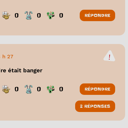
0
0
0
RÉPONDRE
3 h 27
re était banger
0
0
0
RÉPONDRE
2 RÉPONSES