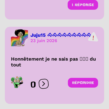
1 RÉPONSE
Juju15 🐴🐴🐴🐴🐴🐴🐴🐴🐴...
23 juin 2026
Honnêtement je ne sais pas 🤷🏽‍♀️ du
tout
0
RÉPONDRE
Ouvrir les réactions