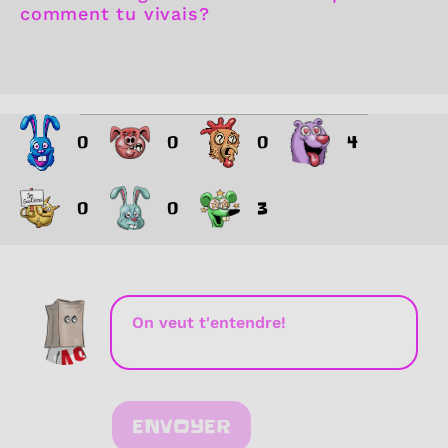
comment tu vivais?
0
0
0
4
0
0
3
ENVOYER