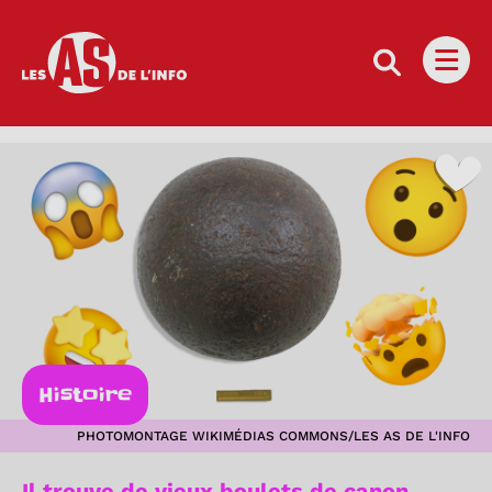
Les as de l'info
Ouvri
Histoire
PHOTOMONTAGE WIKIMÉDIAS COMMONS/LES AS DE L'INFO
Il trouve de vieux boulets de canon…