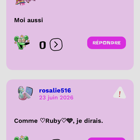
Moi aussi
0
RÉPONDRE
Ouvrir les réactions
rosalie516
23 juin 2026
Comme ♡Ruby♡🩵, je dirais.