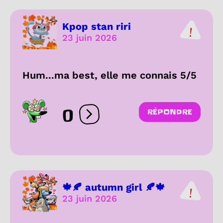
Kpop stan riri
23 juin 2026
Hum...ma best, elle me connais 5/5
0
RÉPONDRE
Ouvrir les réactions
🍁🍂 autumn girl 🍂🍁
23 juin 2026