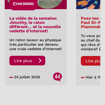
Cocasse
La vidéo de la semaine:
Pose tes qu
Jimothy, le raton
Paul St-Pie
différent… et la nouvelle
Plamondon
vedette d'Internet!
Tu veux pose
Un raton laveur au physique
au chef du P
très particulier est devenu
qui rêve d’êt
une vraie vedette d’Internet!
ministre? 🎤
Lire plus
Lire plus
44
24 juillet 2026
Hier à 11:0