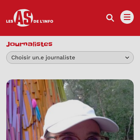
Les as de l'info
Ouvri
Journalistes
Choisir un.e journaliste