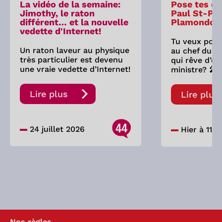
La vidéo de la semaine:
Pose tes qu
Jimothy, le raton
Paul St-Pie
différent… et la nouvelle
Plamondon
vedette d'Internet!
Tu veux pose
Un raton laveur au physique
au chef du P
très particulier est devenu
qui rêve d’êt
une vraie vedette d’Internet!
ministre? 🎤
Lire plus
Lire plus
44
24 juillet 2026
Hier à 11:0
Nos règles