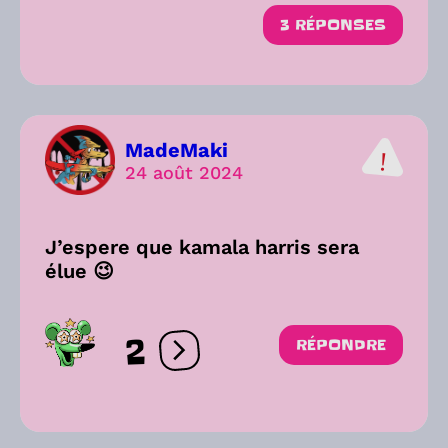
3 RÉPONSES
MadeMaki
24 août 2024
J’espere que kamala harris sera
élue 😉
2
RÉPONDRE
Ouvrir les réactions