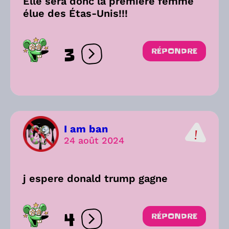
Elle sera donc la première femme
élue des Étas-Unis!!!
3
RÉPONDRE
Ouvrir les réactions
I am ban
24 août 2024
j espere donald trump gagne
4
RÉPONDRE
Ouvrir les réactions