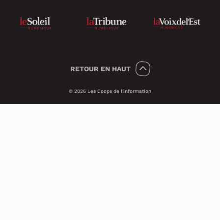
RETOUR
EN HAUT
© 2026 Les Coops de l'information
Témoins 🍪
Psst, nous utilisons des témoins (on dit
Cookies en anglais) pour améliorer ton
expérience sur le site.
Ces petits témoins invisibles analysent les
visites de façon anonyme et sécuritaire. Ils
nous transmettent des informations qui
nous aident à assurer le bon