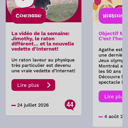
Cocasse
Histoire
La vidéo de la semaine:
Objectif Mo
Jimothy, le raton
C’est l’heur
différent… et la nouvelle
vedette d'Internet!
Agathe est d
une dernière 
Un raton laveur au physique
Jeux olympi
très particulier est devenu
Montréal a-t
une vraie vedette d’Internet!
les 50 ans de
Découvre les
spectacle Fe
Lire plus
Lire plus
44
24 juillet 2026
4 août 20