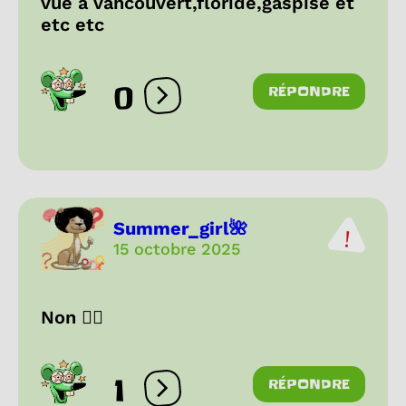
vue a vancouvert,floride,gaspisé et
etc etc
0
RÉPONDRE
Ouvrir les réactions
Summer_girl🌺
15 octobre 2025
Non 🙂‍↔️
1
RÉPONDRE
Ouvrir les réactions