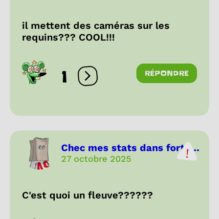
il mettent des caméras sur les
requins??? COOL!!!
1
RÉPONDRE
Ouvrir les réactions
Chec mes stats dans fortn...
27 octobre 2025
C'est quoi un fleuve??????