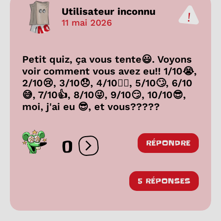
Utilisateur inconnu
11 mai 2026
Petit quiz, ça vous tente😃. Voyons
voir comment vous avez eu!! 1/10😭,
2/10😢, 3/10😞, 4/10😵‍💫, 5/10🙄, 6/10
😅, 7/10👍, 8/10😜, 9/10😏, 10/10😎,
moi, j'ai eu 😎, et vous?????
0
RÉPONDRE
Ouvrir les réactions
5 RÉPONSES