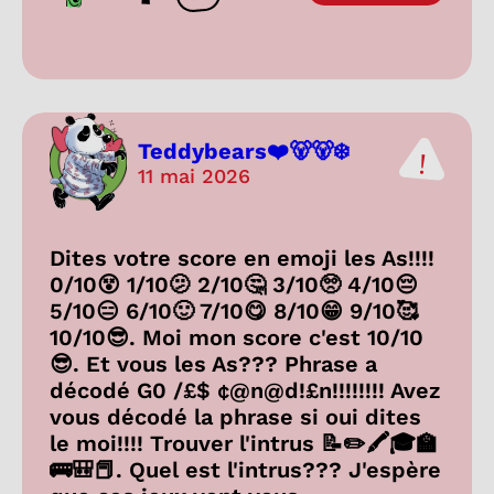
Teddybears❤️🐻🐻‍❄️
11 mai 2026
Dites votre score en emoji les As!!!!
0/10😵 1/10🫤 2/10🤔 3/10🥺 4/10😔
5/10😑 6/10🙂 7/10😋 8/10😁 9/10🥰
10/10😎. Moi mon score c'est 10/10
😎. Et vous les As??? Phrase a
décodé G0 /£$ ¢@n@d!£n!!!!!!!! Avez
vous décodé la phrase si oui dites
le moi!!!! Trouver l'intrus 📝✏️🖍️🎓🏫
🚌🎒📕. Quel est l'intrus??? J'espère