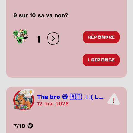
9 sur 10 sa va non?
1
RÉPONDRE
Ouvrir les réactions
1 RÉPONSE
The bro 😆 🇦🇹 🏳️‍🌈( L...
12 mai 2026
7/10 😅