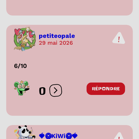
petiteopale
29 mai 2026
6/10
0
RÉPONDRE
Ouvrir les réactions
🍓🥝KiWi🥝🍓