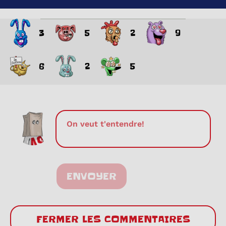
3
5
2
9
6
2
5
ENVOYER
FERMER LES COMMENTAIRES