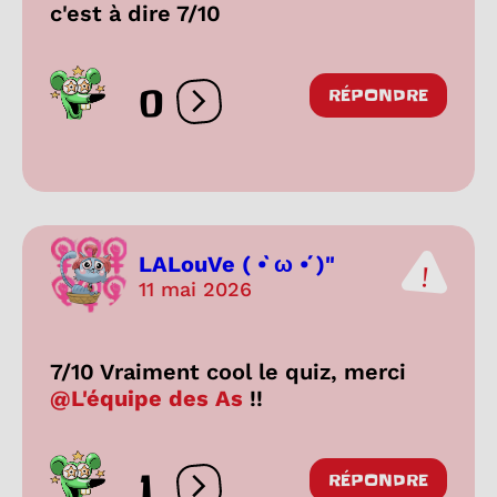
c'est à dire 7/10
0
RÉPONDRE
Ouvrir les réactions
LALouVe ( •̀ ω •́ )"
11 mai 2026
7/10 Vraiment cool le quiz, merci
@L'équipe des As
!!
1
RÉPONDRE
Ouvrir les réactions