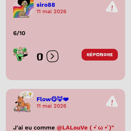
siro88
11 mai 2026
6/10
0
RÉPONDRE
Ouvrir les réactions
Flow😋🦊❤️
11 mai 2026
J'ai eu comme
@LALouVe ( •̀ ω •́ )"