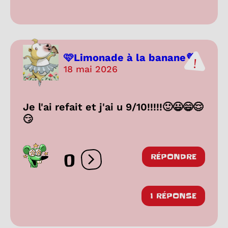
🩷Limonade à la banane💜
18 mai 2026
Je l'ai refait et j'ai u 9/10!!!!!🙂😃😄😌
😏
0
RÉPONDRE
Ouvrir les réactions
1 RÉPONSE