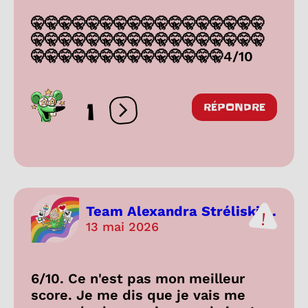
🤫🤫🤫🤫🤫🤫🤫🤫🤫🤫🤫🤫🤫🤫🤫🤫🤫
🤫🤫🤫🤫🤫🤫🤫🤫🤫🤫🤫🤫🤫🤫🤫🤫🤫
🤫🤫🤫🤫🤫🤫🤫🤫🤫🤫🤫🤫🤫🤫4/10
1
RÉPONDRE
Ouvrir les réactions
Team Alexandra Stréliski ...
13 mai 2026
6/10. Ce n'est pas mon meilleur
score. Je me dis que je vais me