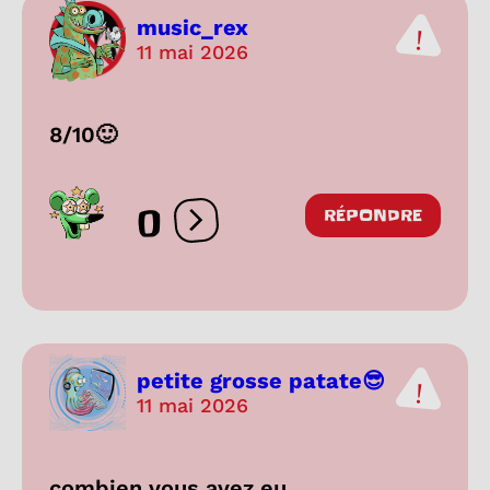
music_rex
11 mai 2026
8/10🙂
0
RÉPONDRE
Ouvrir les réactions
petite grosse patate😎
11 mai 2026
combien vous avez eu