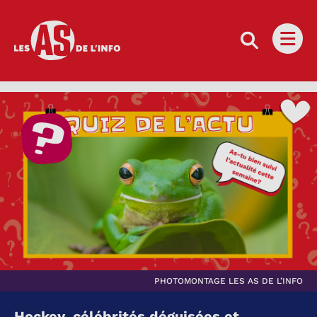
Les as de l'info
Ouvri
PHOTOMONTAGE LES AS DE L’INFO
Hockey, célébrités déguisées et