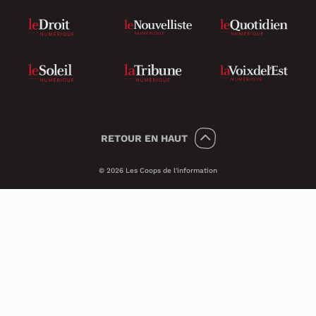
RETOUR
EN HAUT
© 2026 Les Coops de l'information
Témoins 🍪
Psst, nous utilisons des témoins (on dit
Cookies en anglais) pour améliorer ton
expérience sur le site.
Ces petits témoins invisibles analysent les
visites de façon anonyme et sécuritaire. Ils