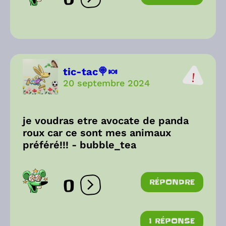
Ouvrir les réactions
tic-tac🍭🍬
20 septembre 2024
je voudras etre avocate de panda
roux car ce sont mes animaux
préféré!!! - bubble_tea
0
RÉPONDRE
Ouvrir les réactions
1 RÉPONSE