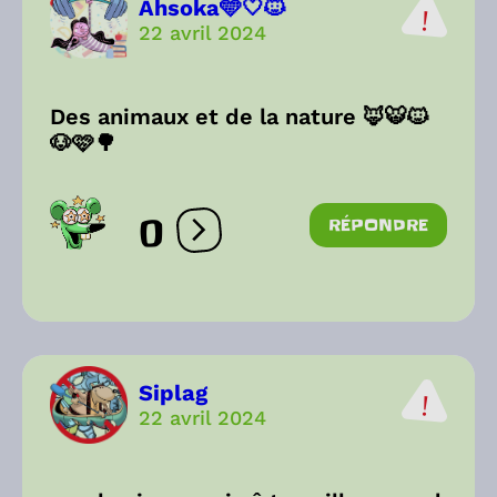
Ahsoka🩵🤍🐱
22 avril 2024
Des animaux et de la nature 🦊🐯🐱
🐶🩷🌳
0
RÉPONDRE
Ouvrir les réactions
Siplag
22 avril 2024