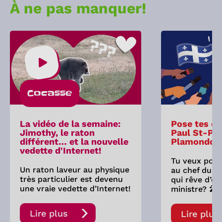
À ne pas manquer!
Cocasse
La vidéo de la semaine:
Pose tes qu
Jimothy, le raton
Paul St-Pie
différent… et la nouvelle
Plamondon
vedette d'Internet!
Tu veux pose
Un raton laveur au physique
au chef du P
très particulier est devenu
qui rêve d’êt
une vraie vedette d’Internet!
ministre? 🎤
Lire plus
Lire plus