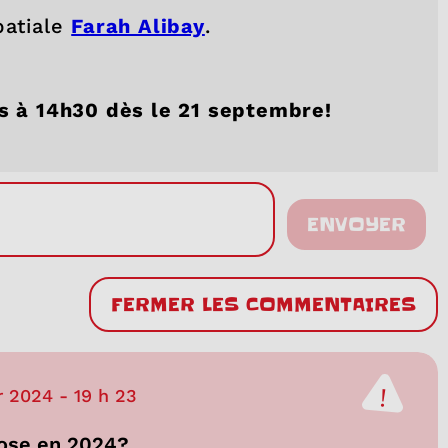
patiale
Farah Alibay
.
is à 14h30 dès le 21 septembre!
ENVOYER
FERMER LES COMMENTAIRES
r 2024
-
19 h 23
hose en 2024?