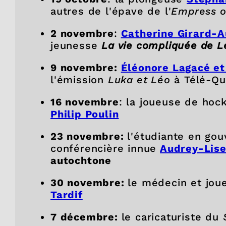
autres de l'épave de l'
Empress o
2 novembre
:
Catherine Girar
d-A
jeunesse
La vie compliquée de Lé
9 novembre:
Éléonore Lagacé e
l'émission
Luka et Léo
à Télé-Q
16 novembre
: la joueuse de ho
Philip Poulin
23 novembre:
l'étudiante en go
conférencière innue
Audrey-Lise
autochtone
30 novembre:
le médecin et jou
Tardif
7 décembre:
le caricaturiste du