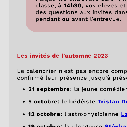
classe,
à 14h30,
vos élèves et
des questions aux invités dan
pendant
ou
avant l’entrevue.
Les invités de l'automne 2023
Le calendrier n'est pas encore compl
confirmé leur présence jusqu'à prés
21 septembre
: la jeune comédi
5 octobre:
le bédéiste
Tristan 
12 octobre
: l'astrophysicienne
L
19 octobre
: la plongeuse
Stépha