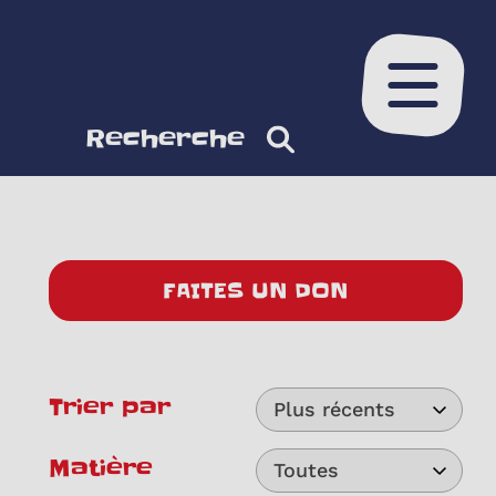
Ouvrir le
Recherche
FAITES UN DON
Trier par
Plus récents
Matière
Toutes