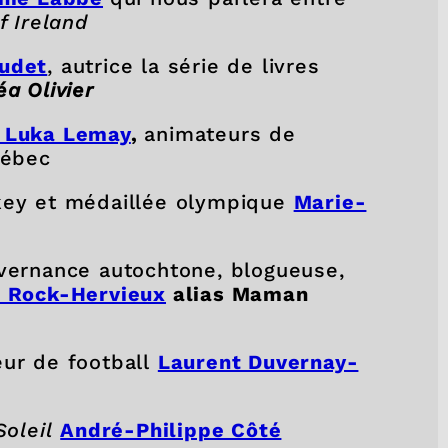
f Ireland
udet
, autrice la série de livres
a Olivier
t Luka Lemay
,
animateurs de
uébec
ckey et médaillée olympique
Marie-
uvernance autochtone, blogueuse,
 Rock-Hervieux
alias Maman
eur de football
Laurent Duvernay-
Soleil
André-Philippe Côté