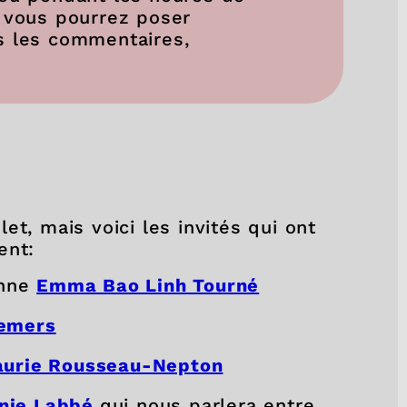
 vous pourrez poser
s les commentaires,
et, mais voici les invités qui ont
ent:
enne
Emma Bao Linh Tourné
Demers
aurie Rousseau-Nepton
nie Labbé
qui nous parlera entre