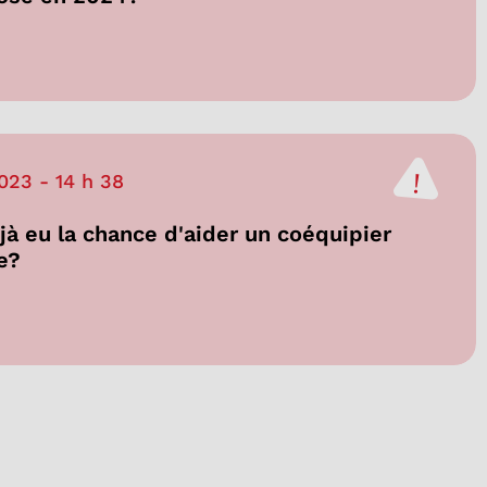
023
-
14 h 38
à eu la chance d'aider un coéquipier
e?