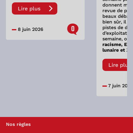
donnent mati
Lire plus
revue de pre
beaux débats
bien sûr, il 
0
pistes de dis
8 juin 2026
d’exploitatio
semaine, on 
racisme, Eve
lunaire et Zy
Lire plus
7 juin 202
Nos règles