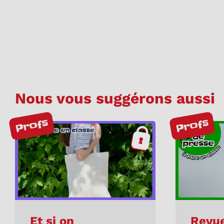
Nous vous suggérons aussi
Profs
Profs
Et si on
Revue