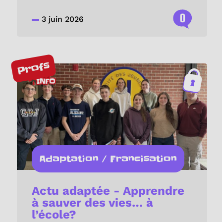
0
3 juin 2026
Profs
Adaptation / Francisation
Actu adaptée - Apprendre
à sauver des vies… à
l’école?